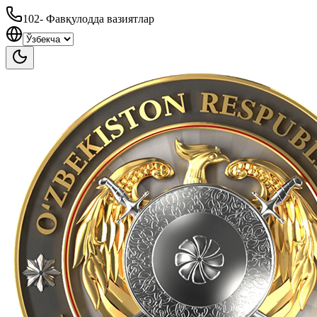
102
-
Фавқулодда вазиятлар