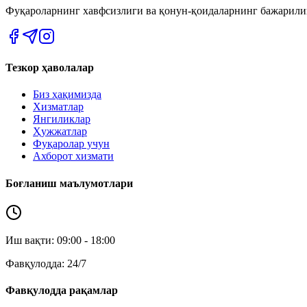
Фуқароларнинг хавфсизлиги ва қонун-қоидаларнинг бажарил
Тезкор ҳаволалар
Биз ҳақимизда
Хизматлар
Янгиликлар
Ҳужжатлар
Фуқаролар учун
Ахборот хизмати
Боғланиш маълумотлари
Иш вақти: 09:00 - 18:00
Фавқулодда: 24/7
Фавқулодда рақамлар