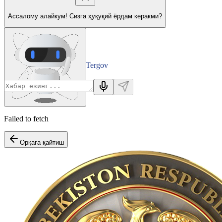
Ассалому алайкум! Сизга ҳуқуқий ёрдам керакми?
Tergov
Departamenti
Failed to fetch
Орқага қайтиш