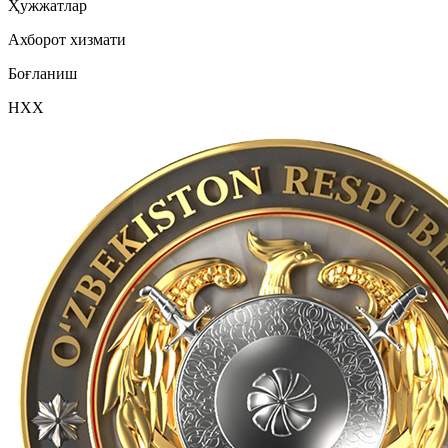
Ҳужжатлар
Ахборот хизмати
Боғланиш
НХХ