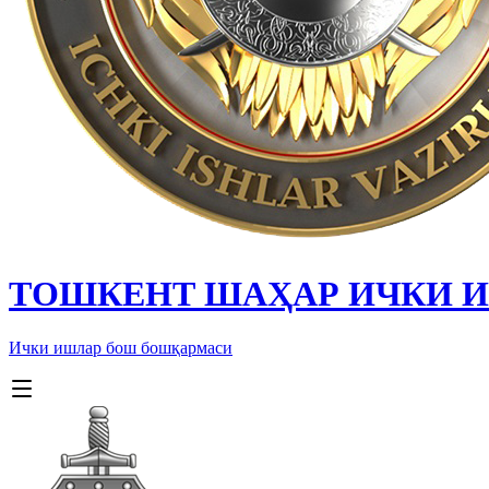
ТОШКЕНТ ШАҲАР ИЧКИ 
Ички ишлар бош бошқармаси