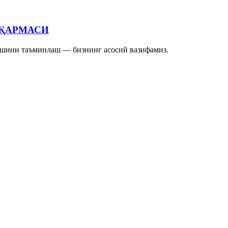
ҚАРМАСИ
ишини таъминлаш — бизнинг асосий вазифамиз.