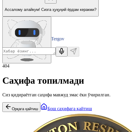
Ассалому алайкум! Сизга ҳуқуқий ёрдам керакми?
Tergov
Departamenti
404
Саҳифа топилмади
Сиз қидираётган саҳифа мавжуд эмас ёки ўчирилган.
Бош саҳифага қайтиш
Орқага қайтиш