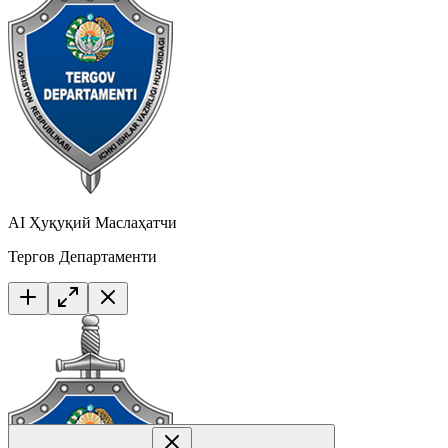
AI Ҳуқуқий Маслаҳатчи
Тергов Департаменти