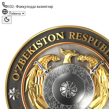
102
-
Фавқулодда вазиятлар