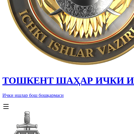
ТОШКЕНТ ШАҲАР ИЧКИ 
Ички ишлар бош бошқармаси