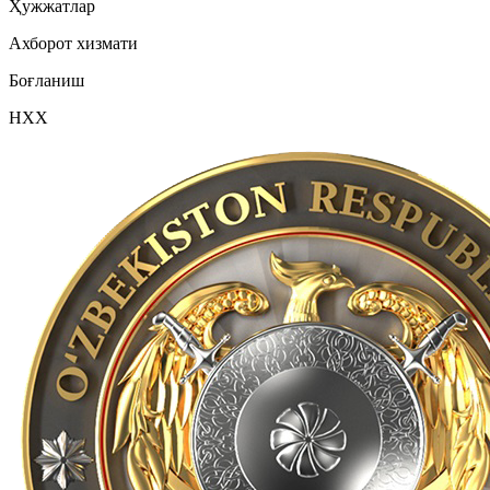
Ҳужжатлар
Ахборот хизмати
Боғланиш
НХХ