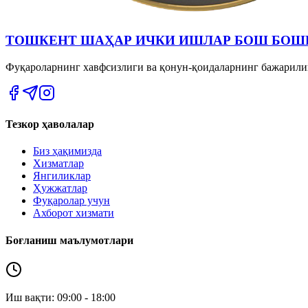
ТОШКЕНТ ШАҲАР ИЧКИ ИШЛАР БОШ БОШ
Фуқароларнинг хавфсизлиги ва қонун-қоидаларнинг бажарил
Тезкор ҳаволалар
Биз ҳақимизда
Хизматлар
Янгиликлар
Ҳужжатлар
Фуқаролар учун
Ахборот хизмати
Боғланиш маълумотлари
Иш вақти: 09:00 - 18:00