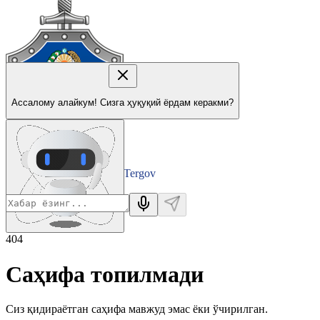
Ассалому алайкум! Сизга ҳуқуқий ёрдам керакми?
Tergov
Departamenti
404
Саҳифа топилмади
Сиз қидираётган саҳифа мавжуд эмас ёки ўчирилган.