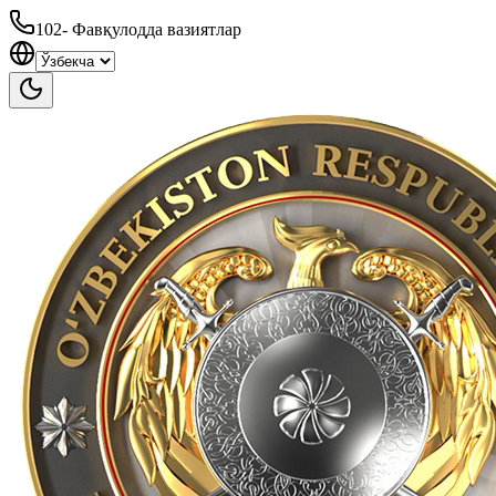
102
-
Фавқулодда вазиятлар