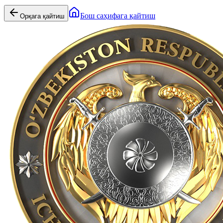
Бош саҳифага қайтиш
Орқага қайтиш