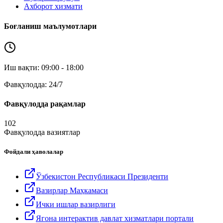
Ахборот хизмати
Боғланиш маълумотлари
Иш вақти: 09:00 - 18:00
Фавқулодда: 24/7
Фавқулодда рақамлар
102
Фавқулодда вазиятлар
Фойдали ҳаволалар
Ўзбекистон Республикаси Президенти
Вазирлар Маҳкамаси
Ички ишлар вазирлиги
Ягона интерактив давлат хизматлари портали