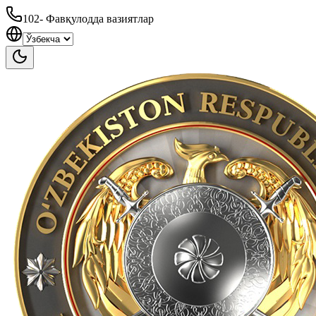
102
-
Фавқулодда вазиятлар