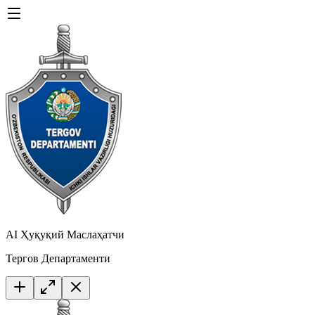
AI Ҳуқуқий Маслаҳатчи
Тергов Департаменти