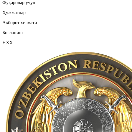
Фуқаролар учун
Ҳужжатлар
Ахборот хизмати
Боғланиш
НХХ