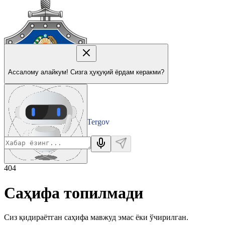
Ассалому алайкум! Сизга ҳуқуқий ёрдам керакми?
Tergov
Departamenti
404
Саҳифа топилмади
Сиз қидираётган саҳифа мавжуд эмас ёки ўчирилган.