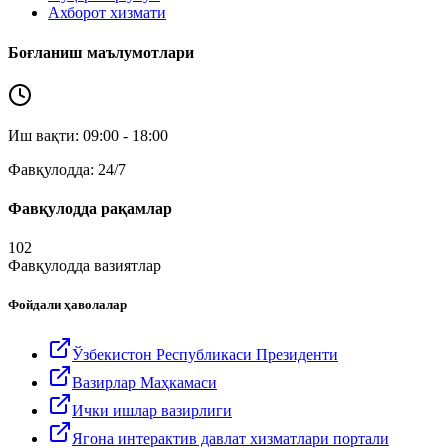
Ахборот хизмати
Боғланиш маълумотлари
Иш вақти: 09:00 - 18:00
Фавқулодда: 24/7
Фавқулодда рақамлар
102
Фавқулодда вазиятлар
Фойдали ҳаволалар
Ўзбекистон Республикаси Президенти
Вазирлар Маҳкамаси
Ички ишлар вазирлиги
Ягона интерактив давлат хизматлари портали