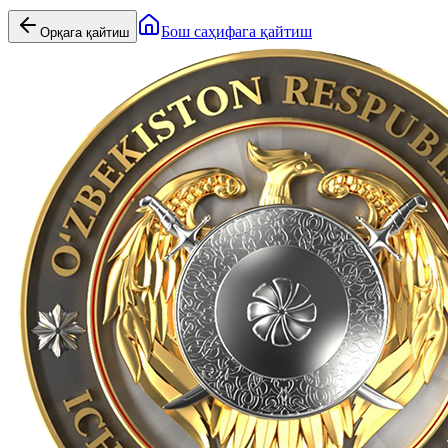
Бош саҳифага қайтиш
Орқага қайтиш