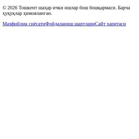
© 2026 Тошкент шаҳар ички ишлар бош бошқармаси. Барча
ҳуқуқлар ҳимояланган.
Махфийлик сиёсати
Фойдаланиш шартлари
Сайт харитаси