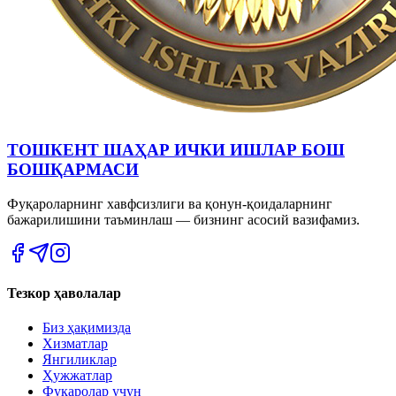
ТОШКЕНТ ШАҲАР ИЧКИ ИШЛАР БОШ
БОШҚАРМАСИ
Фуқароларнинг хавфсизлиги ва қонун-қоидаларнинг
бажарилишини таъминлаш — бизнинг асосий вазифамиз.
Тезкор ҳаволалар
Биз ҳақимизда
Хизматлар
Янгиликлар
Ҳужжатлар
Фуқаролар учун