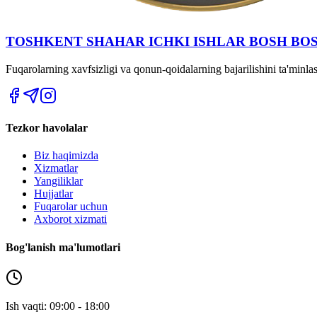
TOSHKENT SHAHAR IСHKI ISHLAR BOSH BO
Fuqarolarning xavfsizligi va qonun-qoidalarning bajarilishini ta'minl
Tezkor havolalar
Biz haqimizda
Xizmatlar
Yangiliklar
Hujjatlar
Fuqarolar uchun
Axborot xizmati
Bog'lanish ma'lumotlari
Ish vaqti: 09:00 - 18:00