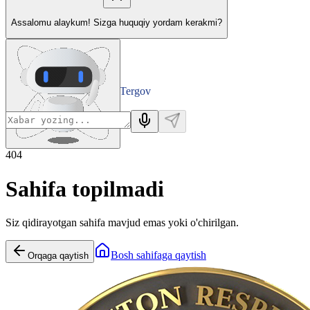
Assalomu alaykum! Sizga huquqiy yordam kerakmi?
Tergov
Departamenti
404
Sahifa topilmadi
Siz qidirayotgan sahifa mavjud emas yoki o'chirilgan.
Bosh sahifaga qaytish
Orqaga qaytish