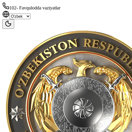
102
-
Favqulodda vaziyatlar