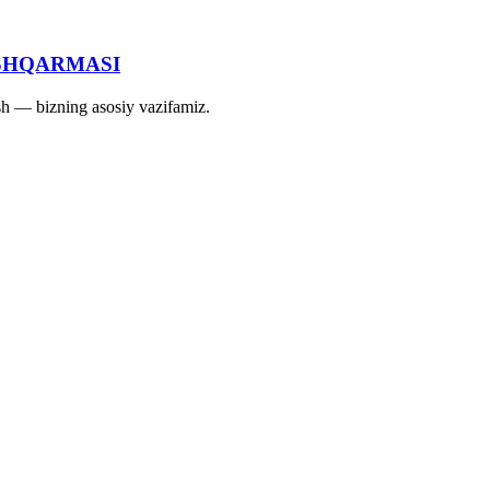
SHQARMASI
ash — bizning asosiy vazifamiz.