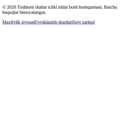
© 2026 Toshkent shahar ichki ishlar bosh boshqarmasi. Barcha
huquqlar himoyalangan.
Maxfiylik siyosati
Foydalanish shartlari
Sayt xaritasi