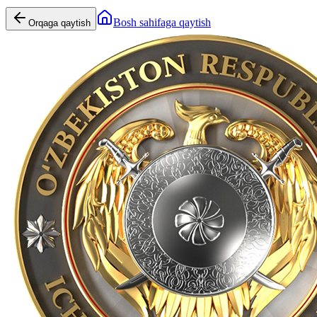
Bosh sahifaga qaytish
Orqaga qaytish