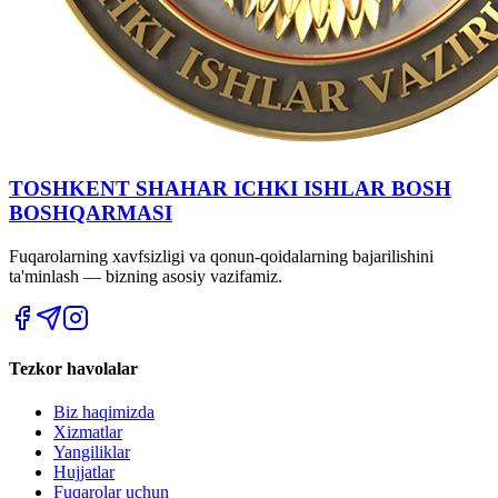
TOSHKENT SHAHAR IСHKI ISHLAR BOSH
BOSHQARMASI
Fuqarolarning xavfsizligi va qonun-qoidalarning bajarilishini
ta'minlash — bizning asosiy vazifamiz.
Tezkor havolalar
Biz haqimizda
Xizmatlar
Yangiliklar
Hujjatlar
Fuqarolar uchun