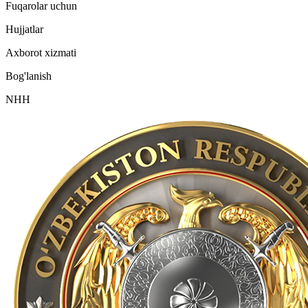
Fuqarolar uchun
Hujjatlar
Axborot xizmati
Bog'lanish
NHH