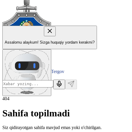
Assalomu alaykum! Sizga huquqiy yordam kerakmi?
Tergov
Departamenti
404
Sahifa topilmadi
Siz qidirayotgan sahifa mavjud emas yoki o'chirilgan.