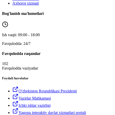
Axborot xizmati
Bog'lanish ma'lumotlari
Ish vaqti: 09:00 - 18:00
Favqulodda: 24/7
Favqulodda raqamlar
102
Favqulodda vaziyatlar
Foydali havolalar
O'zbekiston Respublikasi Prezidenti
Vazirlar Mahkamasi
Ichki ishlar vazirligi
Yagona interaktiv davlat xizmatlari portali