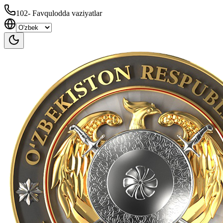
102
-
Favqulodda vaziyatlar