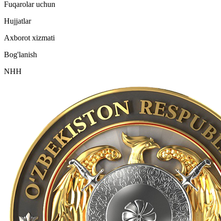
Fuqarolar uchun
Hujjatlar
Axborot xizmati
Bog'lanish
NHH