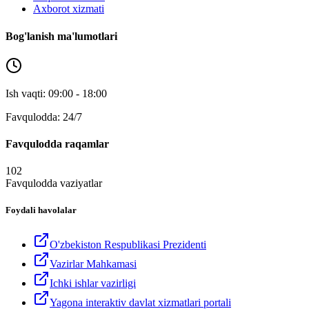
Axborot xizmati
Bog'lanish ma'lumotlari
Ish vaqti: 09:00 - 18:00
Favqulodda: 24/7
Favqulodda raqamlar
102
Favqulodda vaziyatlar
Foydali havolalar
O'zbekiston Respublikasi Prezidenti
Vazirlar Mahkamasi
Ichki ishlar vazirligi
Yagona interaktiv davlat xizmatlari portali