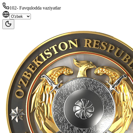
102
-
Favqulodda vaziyatlar