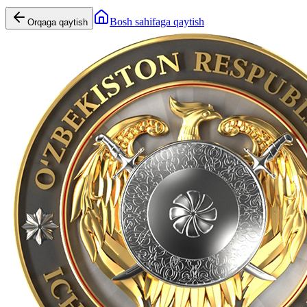
Bosh sahifaga qaytish
Orqaga qaytish