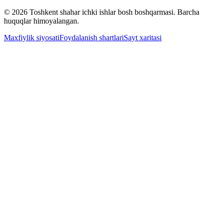
© 2026 Toshkent shahar ichki ishlar bosh boshqarmasi. Barcha
huquqlar himoyalangan.
Maxfiylik siyosati
Foydalanish shartlari
Sayt xaritasi