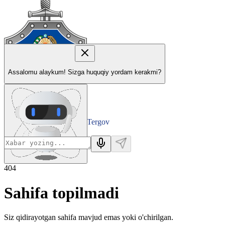
Assalomu alaykum! Sizga huquqiy yordam kerakmi?
Tergov
Departamenti
404
Sahifa topilmadi
Siz qidirayotgan sahifa mavjud emas yoki o'chirilgan.