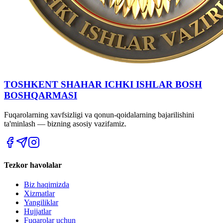
TOSHKENT SHAHAR IСHKI ISHLAR BOSH
BOSHQARMASI
Fuqarolarning xavfsizligi va qonun-qoidalarning bajarilishini
ta'minlash — bizning asosiy vazifamiz.
Tezkor havolalar
Biz haqimizda
Xizmatlar
Yangiliklar
Hujjatlar
Fuqarolar uchun