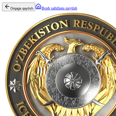
Bosh sahifaga qaytish
Orqaga qaytish