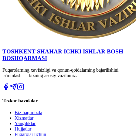
TOSHKENT SHAHAR IСHKI ISHLAR BOSH
BOSHQARMASI
Fuqarolarning xavfsizligi va qonun-qoidalarning bajarilishini
ta'minlash — bizning asosiy vazifamiz.
Tezkor havolalar
Biz haqimizda
Xizmatlar
Yangiliklar
Hujjatlar
Fuqarolar uchun