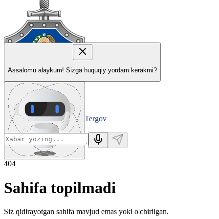
Assalomu alaykum! Sizga huquqiy yordam kerakmi?
Tergov
Departamenti
404
Sahifa topilmadi
Siz qidirayotgan sahifa mavjud emas yoki o'chirilgan.