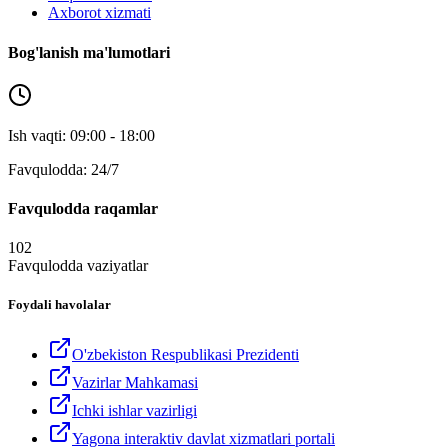
Axborot xizmati
Bog'lanish ma'lumotlari
Ish vaqti: 09:00 - 18:00
Favqulodda: 24/7
Favqulodda raqamlar
102
Favqulodda vaziyatlar
Foydali havolalar
O'zbekiston Respublikasi Prezidenti
Vazirlar Mahkamasi
Ichki ishlar vazirligi
Yagona interaktiv davlat xizmatlari portali