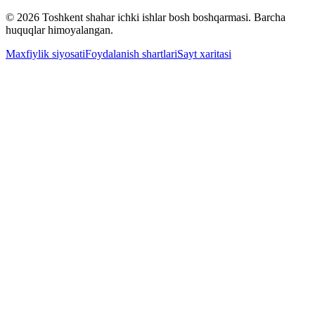
© 2026 Toshkent shahar ichki ishlar bosh boshqarmasi. Barcha
huquqlar himoyalangan.
Maxfiylik siyosati
Foydalanish shartlari
Sayt xaritasi