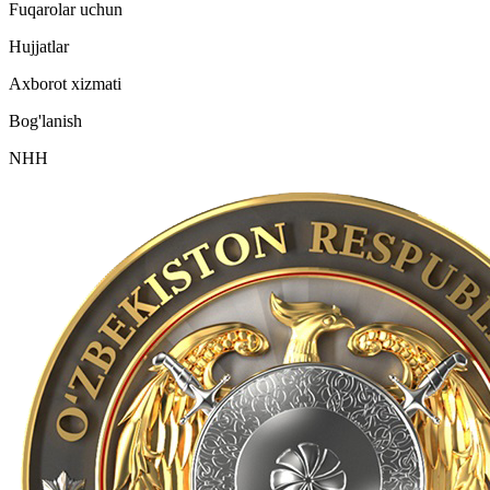
Fuqarolar uchun
Hujjatlar
Axborot xizmati
Bog'lanish
NHH