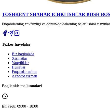
TOSHKENT SHAHAR IСHKI ISHLAR BOSH BO
Fuqarolarning xavfsizligi va qonun-qoidalarning bajarilishini ta'minl
Tezkor havolalar
Biz haqimizda
Xizmatlar
Yangiliklar
Hujjatlar
Fuqarolar uchun
Axborot xizmati
Bog'lanish ma'lumotlari
Ish vaqti: 09:00 - 18:00