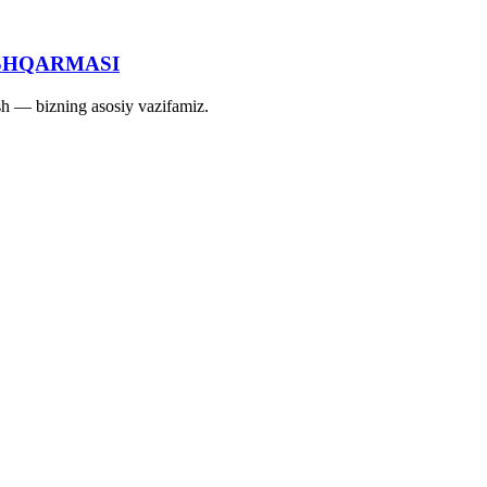
SHQARMASI
ash — bizning asosiy vazifamiz.