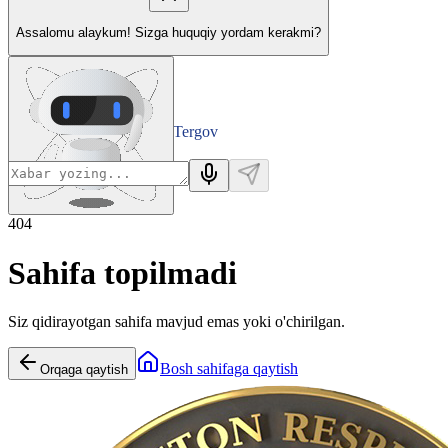
Assalomu alaykum! Sizga huquqiy yordam kerakmi?
Tergov
Departamenti
404
Sahifa topilmadi
Siz qidirayotgan sahifa mavjud emas yoki o'chirilgan.
Bosh sahifaga qaytish
Orqaga qaytish