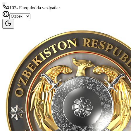
102
-
Favqulodda vaziyatlar