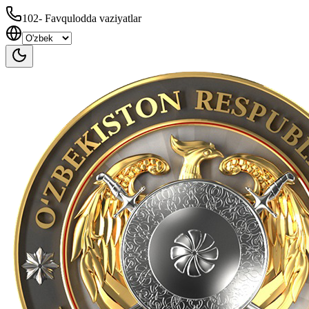
102
-
Favqulodda vaziyatlar