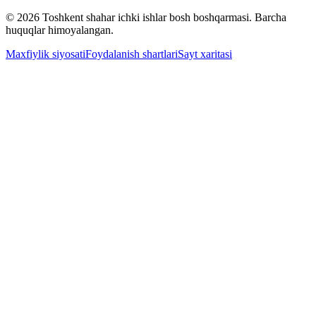
© 2026 Toshkent shahar ichki ishlar bosh boshqarmasi. Barcha
huquqlar himoyalangan.
Maxfiylik siyosati
Foydalanish shartlari
Sayt xaritasi