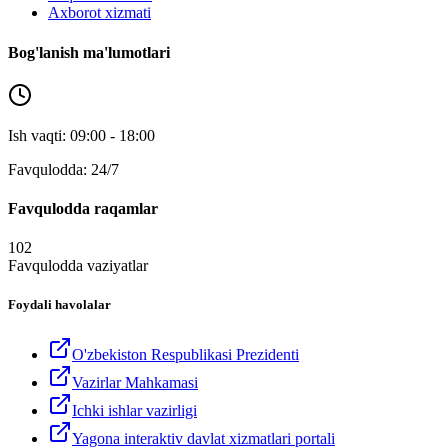
Axborot xizmati
Bog'lanish ma'lumotlari
Ish vaqti: 09:00 - 18:00
Favqulodda: 24/7
Favqulodda raqamlar
102
Favqulodda vaziyatlar
Foydali havolalar
O'zbekiston Respublikasi Prezidenti
Vazirlar Mahkamasi
Ichki ishlar vazirligi
Yagona interaktiv davlat xizmatlari portali