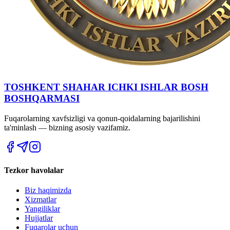
TOSHKENT SHAHAR IСHKI ISHLAR BOSH
BOSHQARMASI
Fuqarolarning xavfsizligi va qonun-qoidalarning bajarilishini
ta'minlash — bizning asosiy vazifamiz.
Tezkor havolalar
Biz haqimizda
Xizmatlar
Yangiliklar
Hujjatlar
Fuqarolar uchun