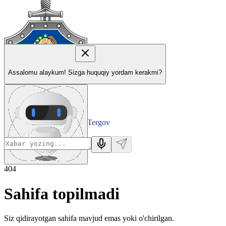
Assalomu alaykum! Sizga huquqiy yordam kerakmi?
Tergov
Departamenti
404
Sahifa topilmadi
Siz qidirayotgan sahifa mavjud emas yoki o'chirilgan.