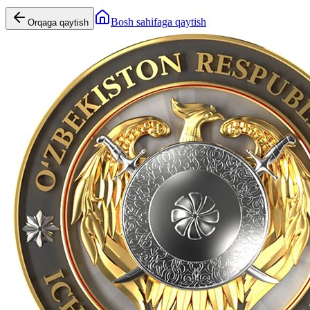
Bosh sahifaga qaytish
Orqaga qaytish