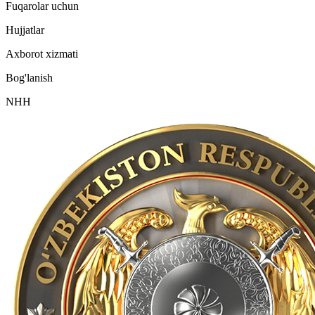
Fuqarolar uchun
Hujjatlar
Axborot xizmati
Bog'lanish
NHH