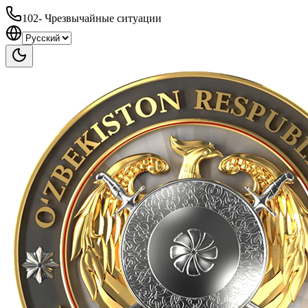
102
-
Чрезвычайные ситуации