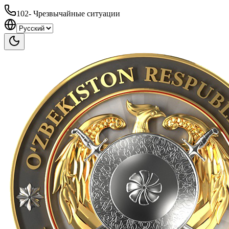
102
-
Чрезвычайные ситуации