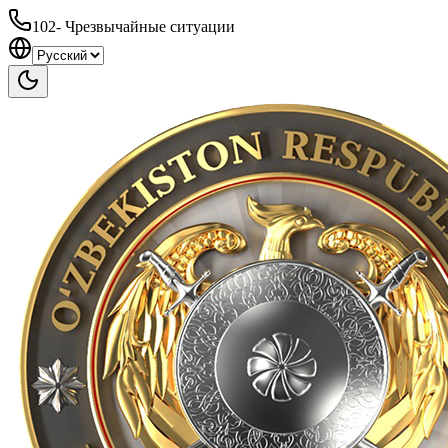
102
-
Чрезвычайные ситуации