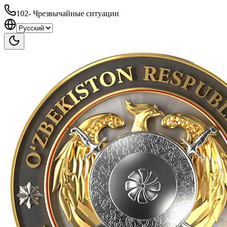
102
-
Чрезвычайные ситуации