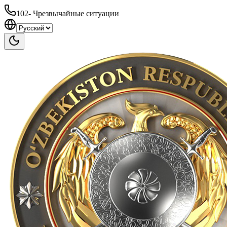
102
-
Чрезвычайные ситуации