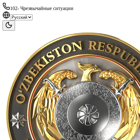
102
-
Чрезвычайные ситуации