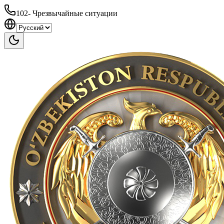
102
-
Чрезвычайные ситуации