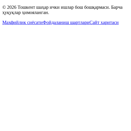
© 2026 Тошкент шаҳар ички ишлар бош бошқармаси. Барча
ҳуқуқлар ҳимояланган.
Махфийлик сиёсати
Фойдаланиш шартлари
Сайт харитаси