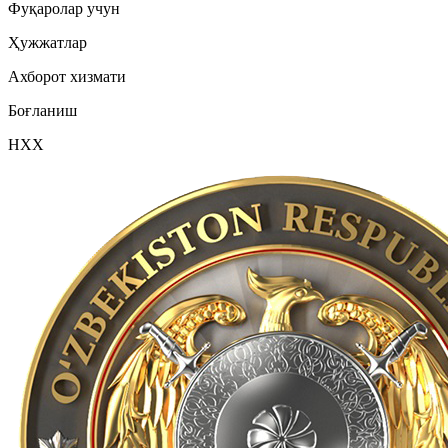
Фуқаролар учун
Ҳужжатлар
Ахборот хизмати
Боғланиш
НХХ