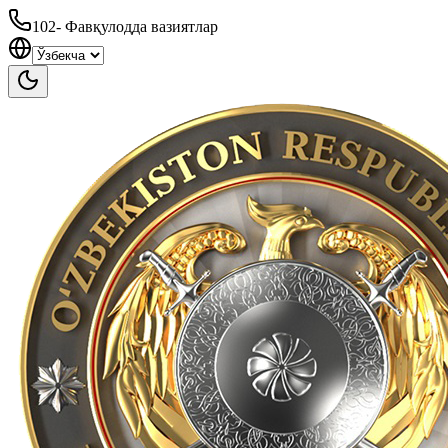
102
-
Фавқулодда вазиятлар