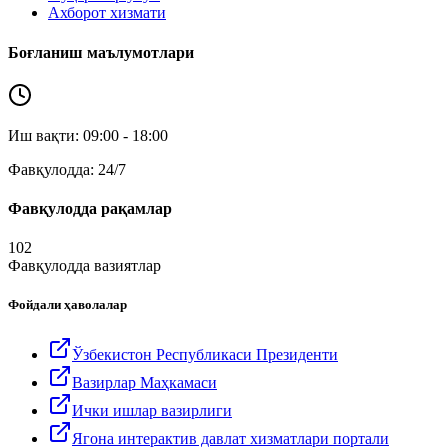
Ахборот хизмати
Боғланиш маълумотлари
Иш вақти: 09:00 - 18:00
Фавқулодда: 24/7
Фавқулодда рақамлар
102
Фавқулодда вазиятлар
Фойдали ҳаволалар
Ўзбекистон Республикаси Президенти
Вазирлар Маҳкамаси
Ички ишлар вазирлиги
Ягона интерактив давлат хизматлари портали