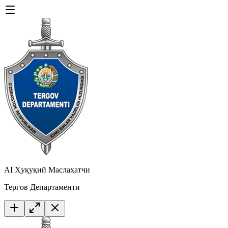
AI Ҳуқуқий Маслаҳатчи
Тергов Департаменти