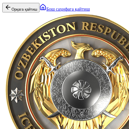
Бош саҳифага қайтиш
Орқага қайтиш