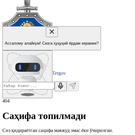
Ассалому алайкум! Сизга ҳуқуқий ёрдам керакми?
Tergov
Departamenti
404
Саҳифа топилмади
Сиз қидираётган саҳифа мавжуд эмас ёки ўчирилган.