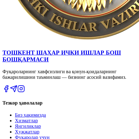
ТОШКЕНТ ШАҲАР ИЧКИ ИШЛАР БОШ
БОШҚАРМАСИ
Фуқароларнинг хавфсизлиги ва қонун-қоидаларнинг
бажарилишини таъминлаш — бизнинг асосий вазифамиз.
Тезкор ҳаволалар
Биз ҳақимизда
Хизматлар
Янгиликлар
Ҳужжатлар
Фуқаролар учун