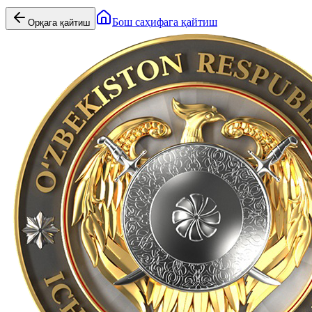
Бош саҳифага қайтиш
Орқага қайтиш