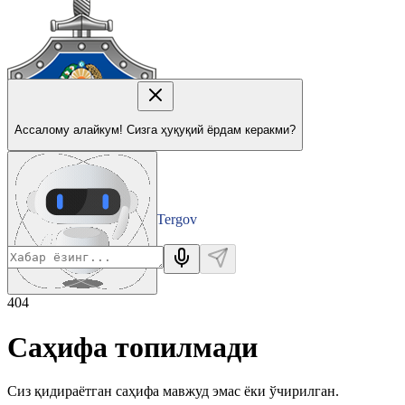
Ассалому алайкум! Сизга ҳуқуқий ёрдам керакми?
Tergov
Departamenti
404
Саҳифа топилмади
Сиз қидираётган саҳифа мавжуд эмас ёки ўчирилган.