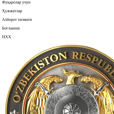
Фуқаролар учун
Ҳужжатлар
Ахборот хизмати
Боғланиш
НХХ