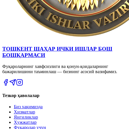
ТОШКЕНТ ШАҲАР ИЧКИ ИШЛАР БОШ
БОШҚАРМАСИ
Фуқароларнинг хавфсизлиги ва қонун-қоидаларнинг
бажарилишини таъминлаш — бизнинг асосий вазифамиз.
Тезкор ҳаволалар
Биз ҳақимизда
Хизматлар
Янгиликлар
Ҳужжатлар
Фуқаролар учун