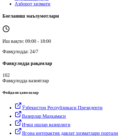
Ахборот хизмати
Боғланиш маълумотлари
Иш вақти: 09:00 - 18:00
Фавқулодда: 24/7
Фавқулодда рақамлар
102
Фавқулодда вазиятлар
Фойдали ҳаволалар
Ўзбекистон Республикаси Президенти
Вазирлар Маҳкамаси
Ички ишлар вазирлиги
Ягона интерактив давлат хизматлари портали