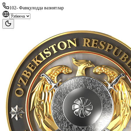
102
-
Фавқулодда вазиятлар