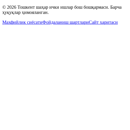
© 2026 Тошкент шаҳар ички ишлар бош бошқармаси. Барча
ҳуқуқлар ҳимояланган.
Махфийлик сиёсати
Фойдаланиш шартлари
Сайт харитаси