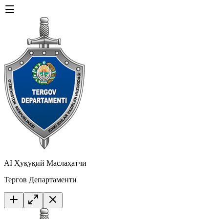
AI Ҳуқуқий Маслаҳатчи
Тергов Департаменти