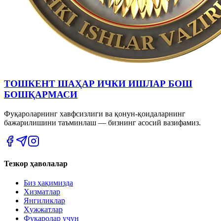
ТОШКЕНТ ШАҲАР ИЧКИ ИШЛАР БОШ
БОШҚАРМАСИ
Фуқароларнинг хавфсизлиги ва қонун-қоидаларнинг
бажарилишини таъминлаш — бизнинг асосий вазифамиз.
Тезкор ҳаволалар
Биз ҳақимизда
Хизматлар
Янгиликлар
Ҳужжатлар
Фуқаролар учун