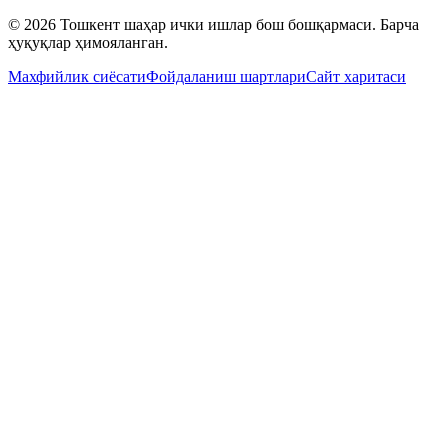
© 2026 Тошкент шаҳар ички ишлар бош бошқармаси. Барча
ҳуқуқлар ҳимояланган.
Махфийлик сиёсати
Фойдаланиш шартлари
Сайт харитаси