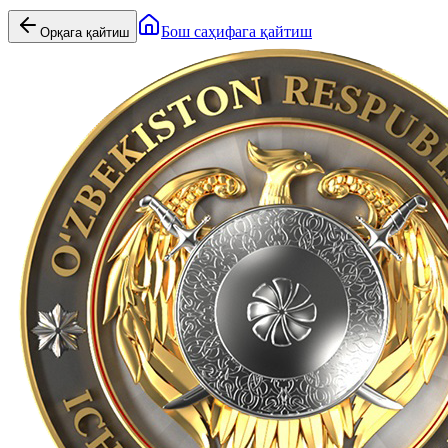
Бош саҳифага қайтиш
Орқага қайтиш