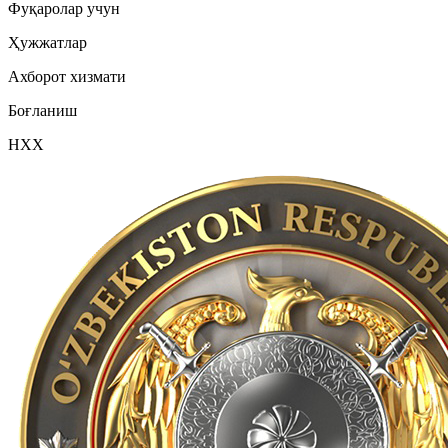
Фуқаролар учун
Ҳужжатлар
Ахборот хизмати
Боғланиш
НХХ