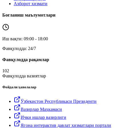
Ахборот хизмати
Боғланиш маълумотлари
Иш вақти: 09:00 - 18:00
Фавқулодда: 24/7
Фавқулодда рақамлар
102
Фавқулодда вазиятлар
Фойдали ҳаволалар
Ўзбекистон Республикаси Президенти
Вазирлар Маҳкамаси
Ички ишлар вазирлиги
Ягона интерактив давлат хизматлари портали