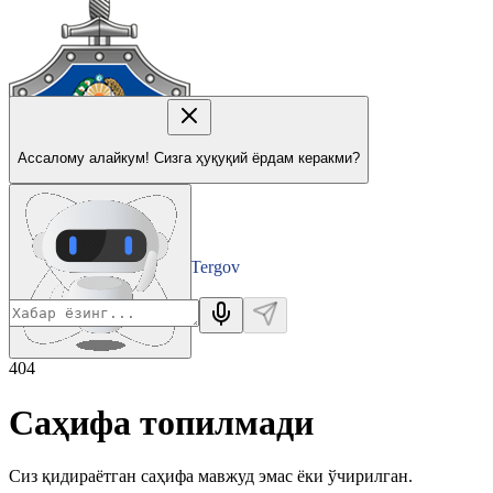
Ассалому алайкум! Сизга ҳуқуқий ёрдам керакми?
Tergov
Departamenti
404
Саҳифа топилмади
Сиз қидираётган саҳифа мавжуд эмас ёки ўчирилган.