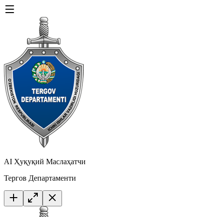
AI Ҳуқуқий Маслаҳатчи
Тергов Департаменти