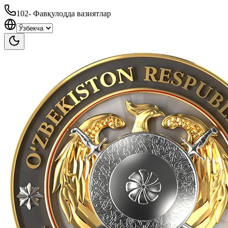
102
-
Фавқулодда вазиятлар