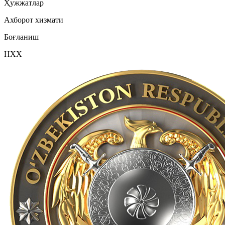
Ҳужжатлар
Ахборот хизмати
Боғланиш
НХХ