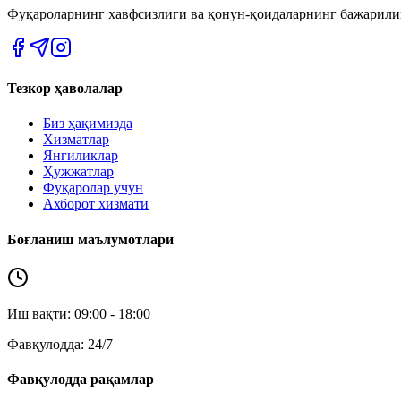
Фуқароларнинг хавфсизлиги ва қонун-қоидаларнинг бажарил
Тезкор ҳаволалар
Биз ҳақимизда
Хизматлар
Янгиликлар
Ҳужжатлар
Фуқаролар учун
Ахборот хизмати
Боғланиш маълумотлари
Иш вақти: 09:00 - 18:00
Фавқулодда: 24/7
Фавқулодда рақамлар