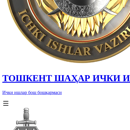
ТОШКЕНТ ШАҲАР ИЧКИ 
Ички ишлар бош бошқармаси