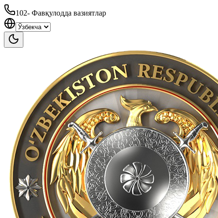
102
-
Фавқулодда вазиятлар