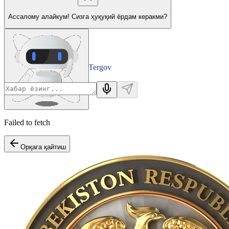
Ассалому алайкум! Сизга ҳуқуқий ёрдам керакми?
Tergov
Departamenti
Failed to fetch
Орқага қайтиш