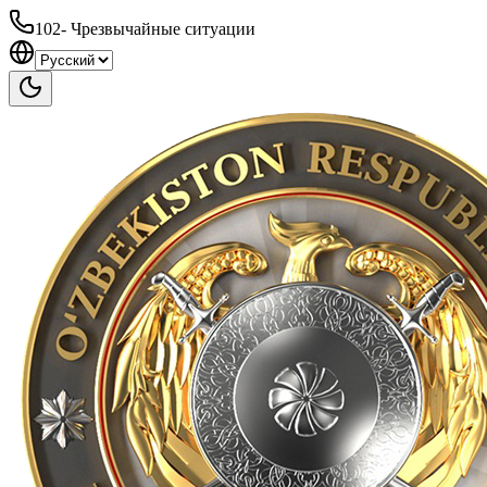
102
-
Чрезвычайные ситуации