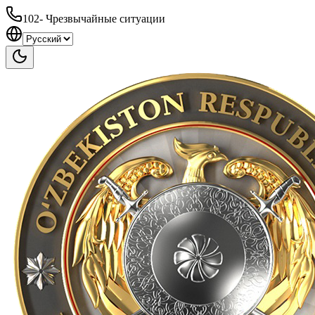
102
-
Чрезвычайные ситуации