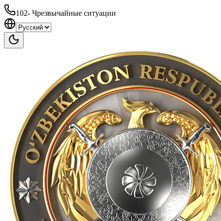
102
-
Чрезвычайные ситуации