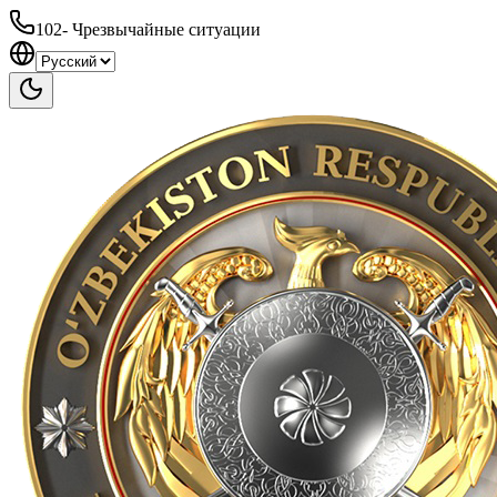
102
-
Чрезвычайные ситуации