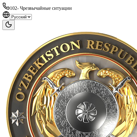
102
-
Чрезвычайные ситуации