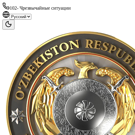
102
-
Чрезвычайные ситуации