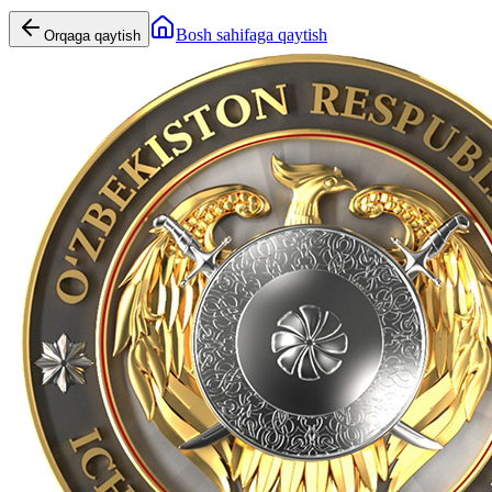
Bosh sahifaga qaytish
Orqaga qaytish