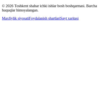
© 2026 Toshkent shahar ichki ishlar bosh boshqarmasi. Barcha
huquqlar himoyalangan.
Maxfiylik siyosati
Foydalanish shartlari
Sayt xaritasi