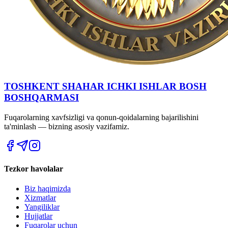
TOSHKENT SHAHAR IСHKI ISHLAR BOSH
BOSHQARMASI
Fuqarolarning xavfsizligi va qonun-qoidalarning bajarilishini
ta'minlash — bizning asosiy vazifamiz.
Tezkor havolalar
Biz haqimizda
Xizmatlar
Yangiliklar
Hujjatlar
Fuqarolar uchun