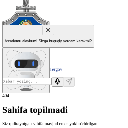
Assalomu alaykum! Sizga huquqiy yordam kerakmi?
Tergov
Departamenti
404
Sahifa topilmadi
Siz qidirayotgan sahifa mavjud emas yoki o'chirilgan.