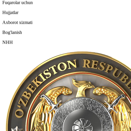
Fuqarolar uchun
Hujjatlar
Axborot xizmati
Bog'lanish
NHH