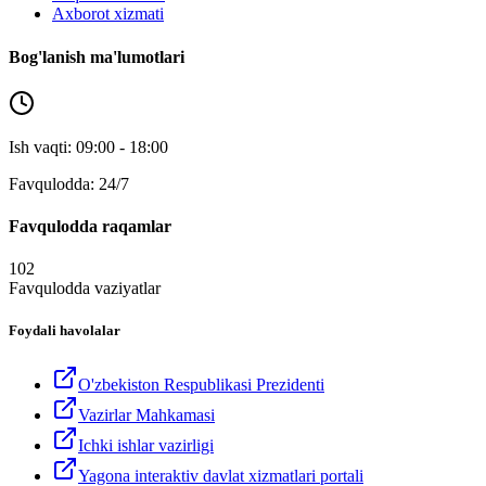
Axborot xizmati
Bog'lanish ma'lumotlari
Ish vaqti: 09:00 - 18:00
Favqulodda: 24/7
Favqulodda raqamlar
102
Favqulodda vaziyatlar
Foydali havolalar
O'zbekiston Respublikasi Prezidenti
Vazirlar Mahkamasi
Ichki ishlar vazirligi
Yagona interaktiv davlat xizmatlari portali