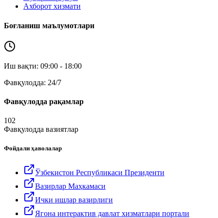
Ахборот хизмати
Боғланиш маълумотлари
Иш вақти: 09:00 - 18:00
Фавқулодда: 24/7
Фавқулодда рақамлар
102
Фавқулодда вазиятлар
Фойдали ҳаволалар
Ўзбекистон Республикаси Президенти
Вазирлар Маҳкамаси
Ички ишлар вазирлиги
Ягона интерактив давлат хизматлари портали