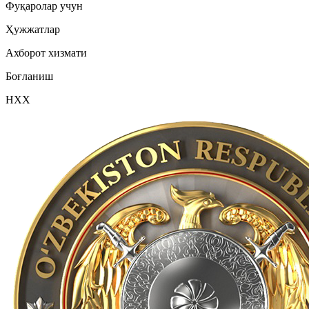
Фуқаролар учун
Ҳужжатлар
Ахборот хизмати
Боғланиш
НХХ