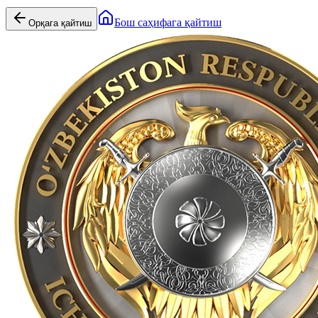
Бош саҳифага қайтиш
Орқага қайтиш