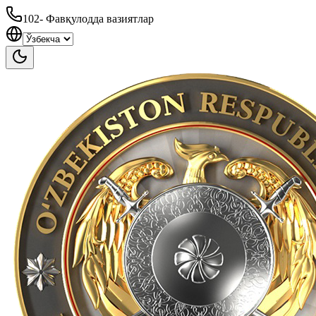
102
-
Фавқулодда вазиятлар