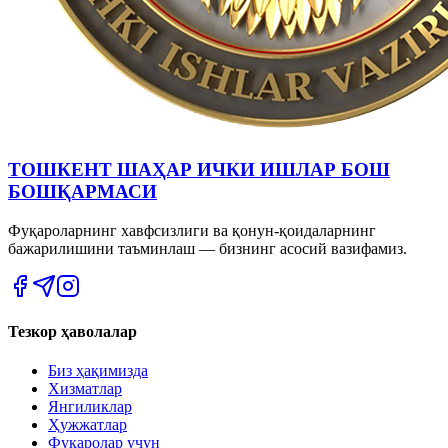
ТОШКЕНТ ШАҲАР ИЧКИ ИШЛАР БОШ
БОШҚАРМАСИ
Фуқароларнинг хавфсизлиги ва қонун-қоидаларнинг
бажарилишини таъминлаш — бизнинг асосий вазифамиз.
Тезкор ҳаволалар
Биз ҳақимизда
Хизматлар
Янгиликлар
Ҳужжатлар
Фуқаролар учун