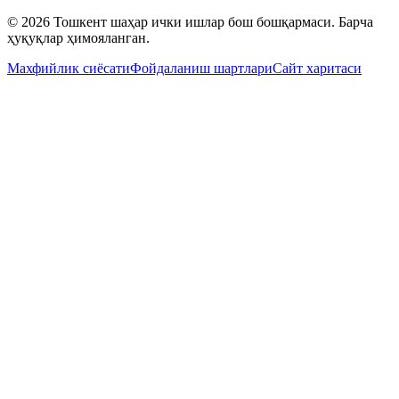
© 2026 Тошкент шаҳар ички ишлар бош бошқармаси. Барча
ҳуқуқлар ҳимояланган.
Махфийлик сиёсати
Фойдаланиш шартлари
Сайт харитаси