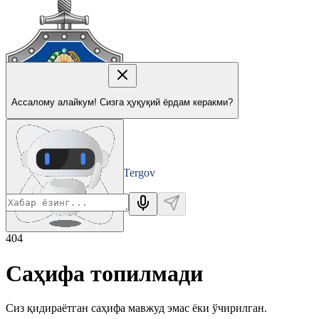
Ассалому алайкум! Сизга ҳуқуқий ёрдам керакми?
Tergov
Departamenti
404
Саҳифа топилмади
Сиз қидираётган саҳифа мавжуд эмас ёки ўчирилган.