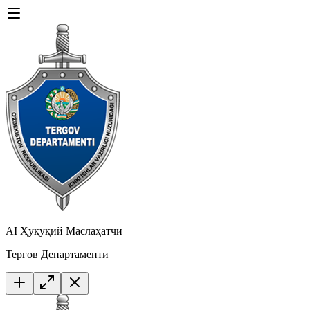
AI Ҳуқуқий Маслаҳатчи
Тергов Департаменти