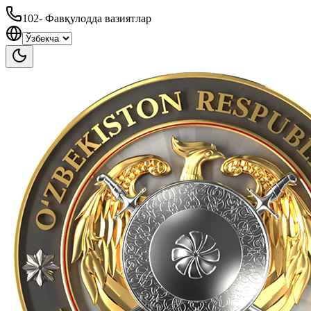
102
-
Фавқулодда вазиятлар