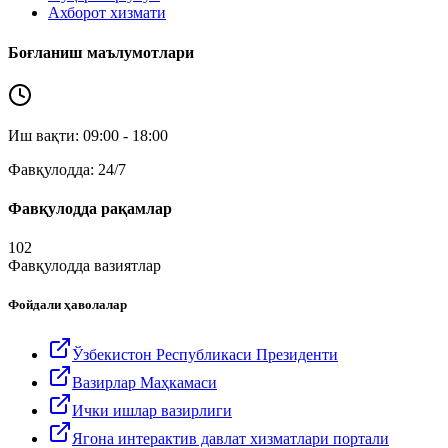
Ахборот хизмати
Боғланиш маълумотлари
Иш вақти: 09:00 - 18:00
Фавқулодда: 24/7
Фавқулодда рақамлар
102
Фавқулодда вазиятлар
Фойдали ҳаволалар
Ўзбекистон Республикаси Президенти
Вазирлар Маҳкамаси
Ички ишлар вазирлиги
Ягона интерактив давлат хизматлари портали