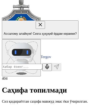
Ассалому алайкум! Сизга ҳуқуқий ёрдам керакми?
Tergov
Departamenti
404
Саҳифа топилмади
Сиз қидираётган саҳифа мавжуд эмас ёки ўчирилган.