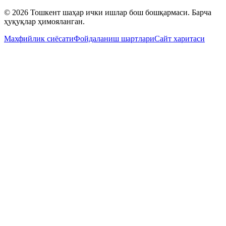
© 2026 Тошкент шаҳар ички ишлар бош бошқармаси. Барча
ҳуқуқлар ҳимояланган.
Махфийлик сиёсати
Фойдаланиш шартлари
Сайт харитаси