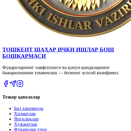
ТОШКЕНТ ШАҲАР ИЧКИ ИШЛАР БОШ
БОШҚАРМАСИ
Фуқароларнинг хавфсизлиги ва қонун-қоидаларнинг
бажарилишини таъминлаш — бизнинг асосий вазифамиз.
Тезкор ҳаволалар
Биз ҳақимизда
Хизматлар
Янгиликлар
Ҳужжатлар
Фуқаролар учун