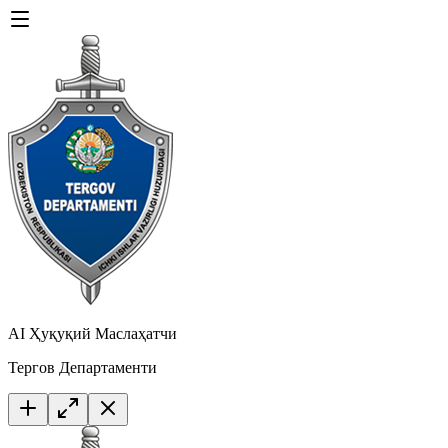
AI Ҳуқуқий Маслаҳатчи
Тергов Департаменти