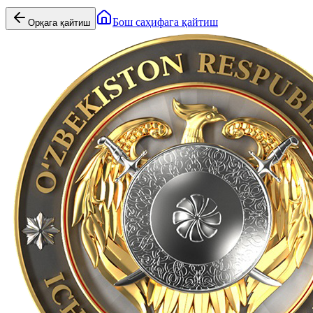
Бош саҳифага қайтиш
Орқага қайтиш