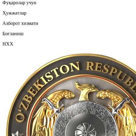
Фуқаролар учун
Ҳужжатлар
Ахборот хизмати
Боғланиш
НХХ