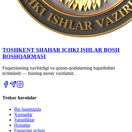
TOSHKENT SHAHAR IСHKI ISHLAR BOSH
BOSHQARMASI
Fuqarolarning xavfsizligi va qonun-qoidalarning bajarilishini
ta'minlash — bizning asosiy vazifamiz.
Tezkor havolalar
Biz haqimizda
Xizmatlar
Yangiliklar
Hujjatlar
Fuqarolar uchun