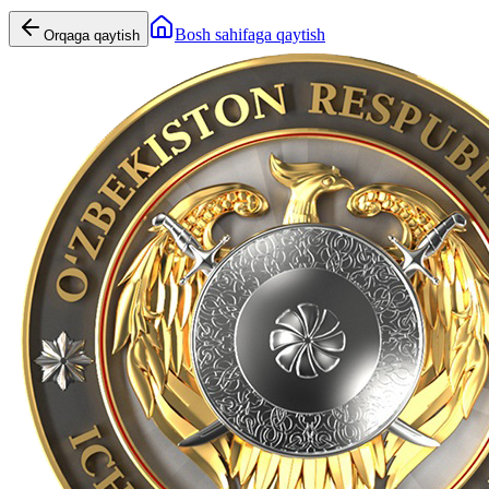
Bosh sahifaga qaytish
Orqaga qaytish