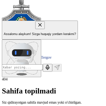
Assalomu alaykum! Sizga huquqiy yordam kerakmi?
Tergov
Departamenti
404
Sahifa topilmadi
Siz qidirayotgan sahifa mavjud emas yoki o'chirilgan.