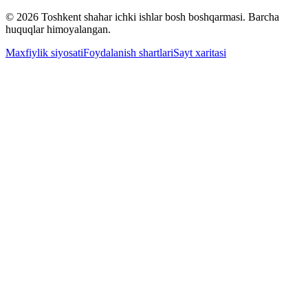
© 2026 Toshkent shahar ichki ishlar bosh boshqarmasi. Barcha
huquqlar himoyalangan.
Maxfiylik siyosati
Foydalanish shartlari
Sayt xaritasi