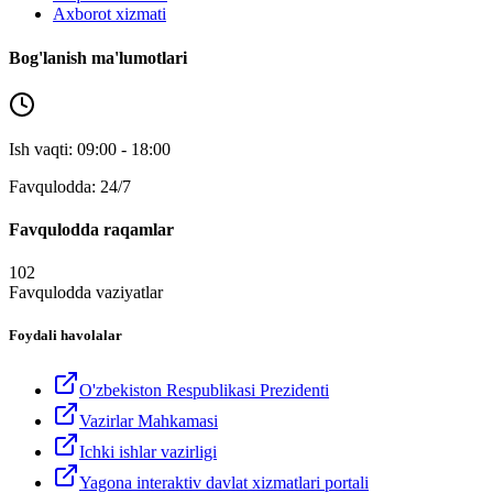
Axborot xizmati
Bog'lanish ma'lumotlari
Ish vaqti: 09:00 - 18:00
Favqulodda: 24/7
Favqulodda raqamlar
102
Favqulodda vaziyatlar
Foydali havolalar
O'zbekiston Respublikasi Prezidenti
Vazirlar Mahkamasi
Ichki ishlar vazirligi
Yagona interaktiv davlat xizmatlari portali