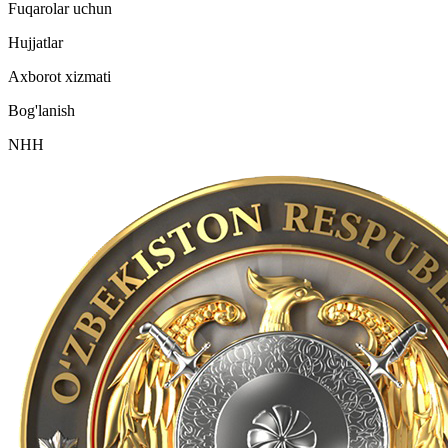
Fuqarolar uchun
Hujjatlar
Axborot xizmati
Bog'lanish
NHH