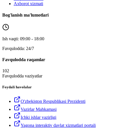
Axborot xizmati
Bog'lanish ma'lumotlari
Ish vaqti: 09:00 - 18:00
Favqulodda: 24/7
Favqulodda raqamlar
102
Favqulodda vaziyatlar
Foydali havolalar
O'zbekiston Respublikasi Prezidenti
Vazirlar Mahkamasi
Ichki ishlar vazirligi
Yagona interaktiv davlat xizmatlari portali