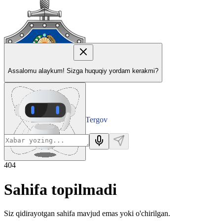
Assalomu alaykum! Sizga huquqiy yordam kerakmi?
Tergov
Departamenti
404
Sahifa topilmadi
Siz qidirayotgan sahifa mavjud emas yoki o'chirilgan.