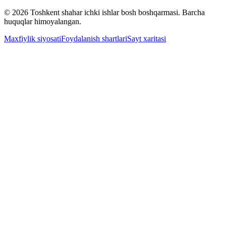
© 2026 Toshkent shahar ichki ishlar bosh boshqarmasi. Barcha
huquqlar himoyalangan.
Maxfiylik siyosati
Foydalanish shartlari
Sayt xaritasi