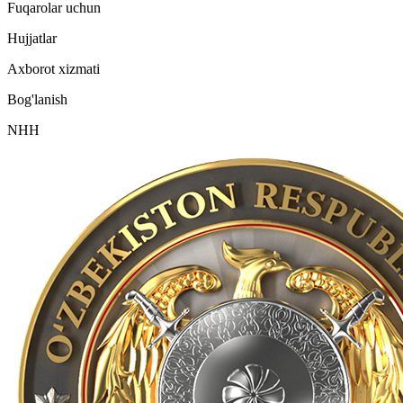
Fuqarolar uchun
Hujjatlar
Axborot xizmati
Bog'lanish
NHH