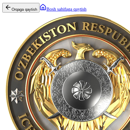
Bosh sahifaga qaytish
Orqaga qaytish