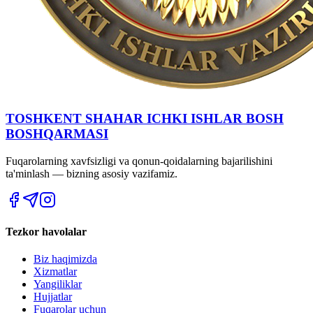
TOSHKENT SHAHAR IСHKI ISHLAR BOSH
BOSHQARMASI
Fuqarolarning xavfsizligi va qonun-qoidalarning bajarilishini
ta'minlash — bizning asosiy vazifamiz.
Tezkor havolalar
Biz haqimizda
Xizmatlar
Yangiliklar
Hujjatlar
Fuqarolar uchun