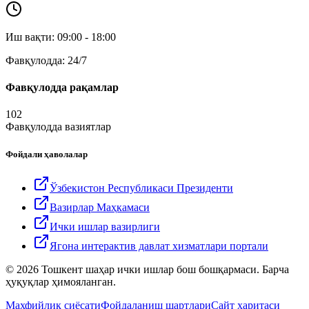
Иш вақти: 09:00 - 18:00
Фавқулодда: 24/7
Фавқулодда рақамлар
102
Фавқулодда вазиятлар
Фойдали ҳаволалар
Ўзбекистон Республикаси Президенти
Вазирлар Маҳкамаси
Ички ишлар вазирлиги
Ягона интерактив давлат хизматлари портали
© 2026 Тошкент шаҳар ички ишлар бош бошқармаси. Барча
ҳуқуқлар ҳимояланган.
Махфийлик сиёсати
Фойдаланиш шартлари
Сайт харитаси