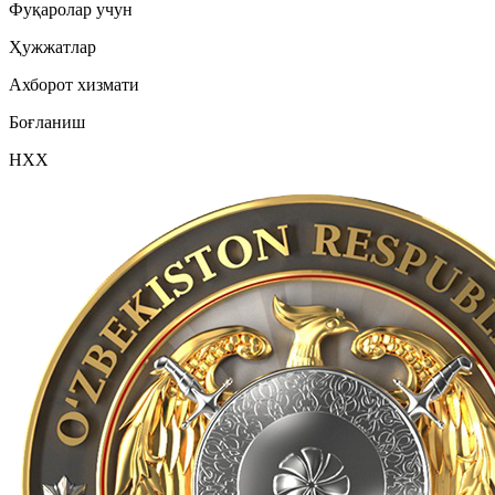
Фуқаролар учун
Ҳужжатлар
Ахборот хизмати
Боғланиш
НХХ