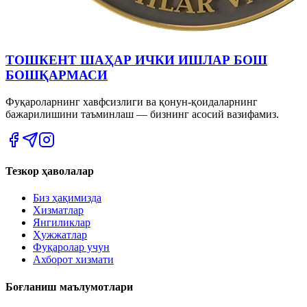
ТОШКЕНТ ШАҲАР ИЧКИ ИШЛАР БОШ
БОШҚАРМАСИ
Фуқароларнинг хавфсизлиги ва қонун-қоидаларнинг
бажарилишини таъминлаш — бизнинг асосий вазифамиз.
Тезкор ҳаволалар
Биз ҳақимизда
Хизматлар
Янгиликлар
Ҳужжатлар
Фуқаролар учун
Ахборот хизмати
Боғланиш маълумотлари