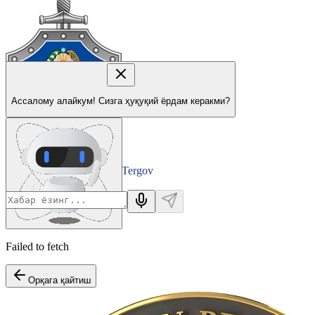
Ассалому алайкум! Сизга ҳуқуқий ёрдам керакми?
Tergov
Departamenti
Failed to fetch
Орқага қайтиш