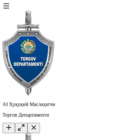
AI Ҳуқуқий Маслаҳатчи
Тергов Департаменти