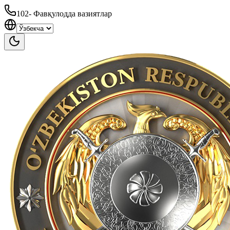
102
-
Фавқулодда вазиятлар