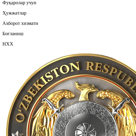
Фуқаролар учун
Ҳужжатлар
Ахборот хизмати
Боғланиш
НХХ