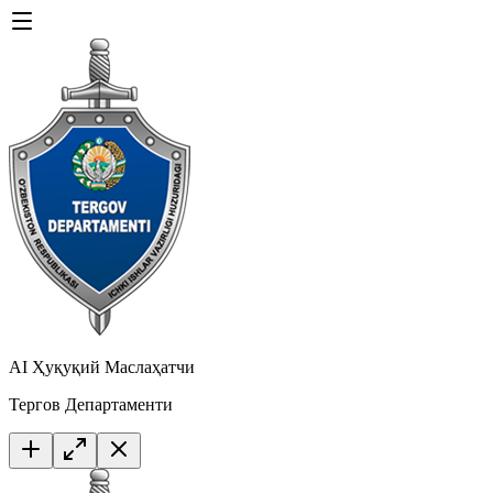
AI Ҳуқуқий Маслаҳатчи
Тергов Департаменти