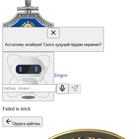
Ассалому алайкум! Сизга ҳуқуқий ёрдам керакми?
Tergov
Departamenti
Failed to fetch
Орқага қайтиш