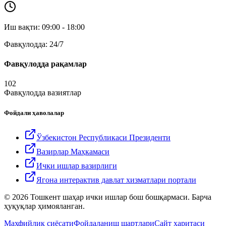
Иш вақти: 09:00 - 18:00
Фавқулодда: 24/7
Фавқулодда рақамлар
102
Фавқулодда вазиятлар
Фойдали ҳаволалар
Ўзбекистон Республикаси Президенти
Вазирлар Маҳкамаси
Ички ишлар вазирлиги
Ягона интерактив давлат хизматлари портали
© 2026 Тошкент шаҳар ички ишлар бош бошқармаси. Барча
ҳуқуқлар ҳимояланган.
Махфийлик сиёсати
Фойдаланиш шартлари
Сайт харитаси