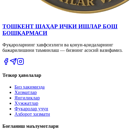
ТОШКЕНТ ШАҲАР ИЧКИ ИШЛАР БОШ
БОШҚАРМАСИ
Фуқароларнинг хавфсизлиги ва қонун-қоидаларнинг
бажарилишини таъминлаш — бизнинг асосий вазифамиз.
Тезкор ҳаволалар
Биз ҳақимизда
Хизматлар
Янгиликлар
Ҳужжатлар
Фуқаролар учун
Ахборот хизмати
Боғланиш маълумотлари