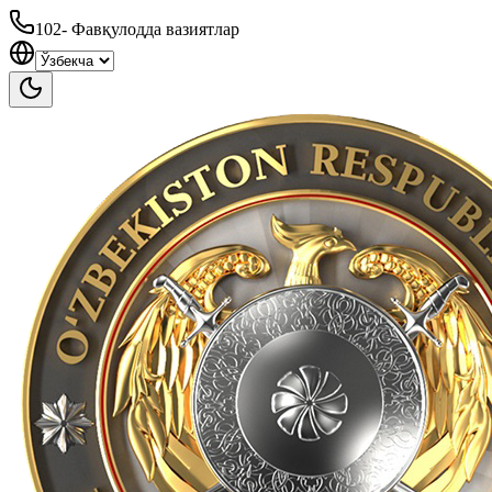
102
-
Фавқулодда вазиятлар