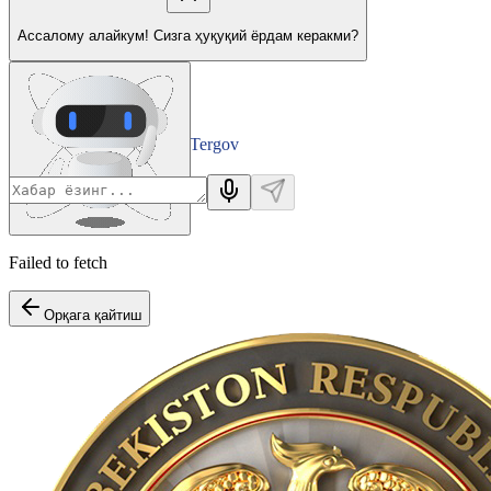
Ассалому алайкум! Сизга ҳуқуқий ёрдам керакми?
Tergov
Departamenti
Failed to fetch
Орқага қайтиш