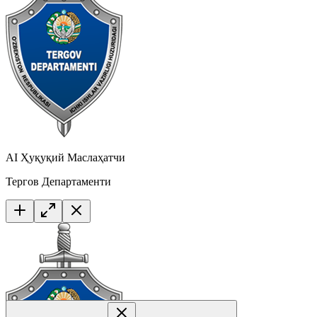
AI Ҳуқуқий Маслаҳатчи
Тергов Департаменти