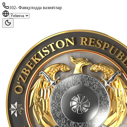
102
-
Фавқулодда вазиятлар