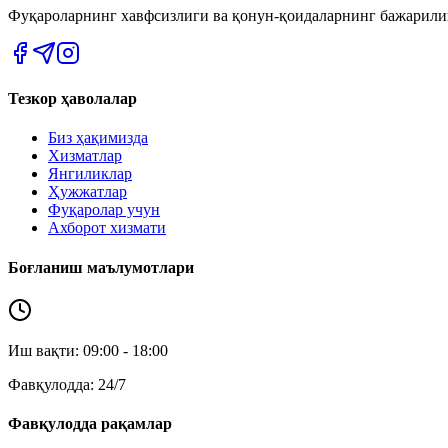
Фуқароларнинг хавфсизлиги ва қонун-қоидаларнинг бажарил
Тезкор ҳаволалар
Биз ҳақимизда
Хизматлар
Янгиликлар
Ҳужжатлар
Фуқаролар учун
Ахборот хизмати
Боғланиш маълумотлари
Иш вақти: 09:00 - 18:00
Фавқулодда: 24/7
Фавқулодда рақамлар