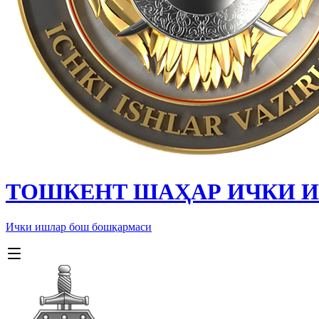
ТОШКЕНТ ШАҲАР ИЧКИ 
Ички ишлар бош бошқармаси