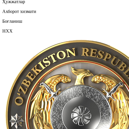
Ҳужжатлар
Ахборот хизмати
Боғланиш
НХХ