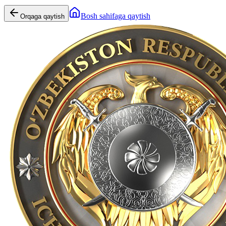
Bosh sahifaga qaytish
Orqaga qaytish