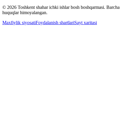
© 2026 Toshkent shahar ichki ishlar bosh boshqarmasi. Barcha
huquqlar himoyalangan.
Maxfiylik siyosati
Foydalanish shartlari
Sayt xaritasi