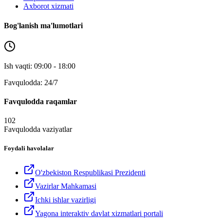
Axborot xizmati
Bog'lanish ma'lumotlari
Ish vaqti: 09:00 - 18:00
Favqulodda: 24/7
Favqulodda raqamlar
102
Favqulodda vaziyatlar
Foydali havolalar
O'zbekiston Respublikasi Prezidenti
Vazirlar Mahkamasi
Ichki ishlar vazirligi
Yagona interaktiv davlat xizmatlari portali