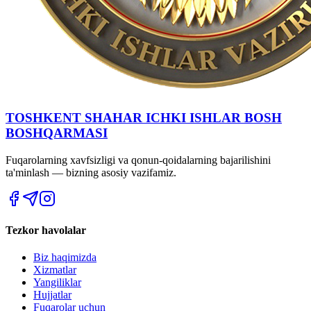
TOSHKENT SHAHAR IСHKI ISHLAR BOSH
BOSHQARMASI
Fuqarolarning xavfsizligi va qonun-qoidalarning bajarilishini
ta'minlash — bizning asosiy vazifamiz.
Tezkor havolalar
Biz haqimizda
Xizmatlar
Yangiliklar
Hujjatlar
Fuqarolar uchun