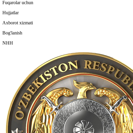
Fuqarolar uchun
Hujjatlar
Axborot xizmati
Bog'lanish
NHH