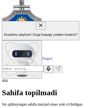
Assalomu alaykum! Sizga huquqiy yordam kerakmi?
Tergov
Departamenti
404
Sahifa topilmadi
Siz qidirayotgan sahifa mavjud emas yoki o'chirilgan.