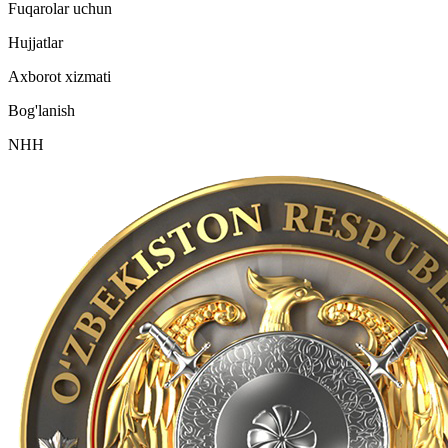
Fuqarolar uchun
Hujjatlar
Axborot xizmati
Bog'lanish
NHH