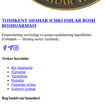
TOSHKENT SHAHAR IСHKI ISHLAR BOSH
BOSHQARMASI
Fuqarolarning xavfsizligi va qonun-qoidalarning bajarilishini
ta'minlash — bizning asosiy vazifamiz.
Tezkor havolalar
Biz haqimizda
Xizmatlar
Yangiliklar
Hujjatlar
Fuqarolar uchun
Axborot xizmati
Bog'lanish ma'lumotlari