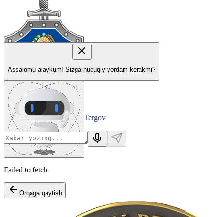
Assalomu alaykum! Sizga huquqiy yordam kerakmi?
Tergov
Departamenti
Failed to fetch
Orqaga qaytish