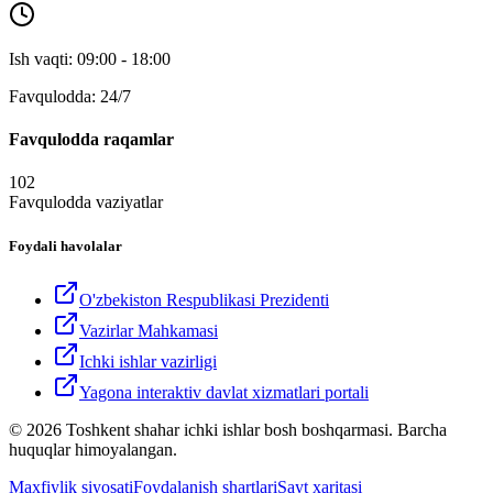
Ish vaqti: 09:00 - 18:00
Favqulodda: 24/7
Favqulodda raqamlar
102
Favqulodda vaziyatlar
Foydali havolalar
O'zbekiston Respublikasi Prezidenti
Vazirlar Mahkamasi
Ichki ishlar vazirligi
Yagona interaktiv davlat xizmatlari portali
© 2026 Toshkent shahar ichki ishlar bosh boshqarmasi. Barcha
huquqlar himoyalangan.
Maxfiylik siyosati
Foydalanish shartlari
Sayt xaritasi