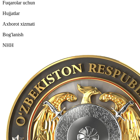
Fuqarolar uchun
Hujjatlar
Axborot xizmati
Bog'lanish
NHH