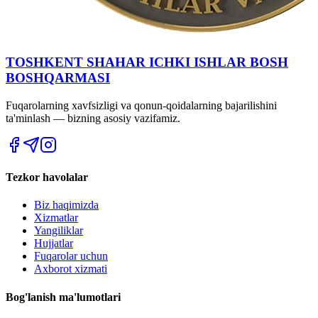
TOSHKENT SHAHAR IСHKI ISHLAR BOSH
BOSHQARMASI
Fuqarolarning xavfsizligi va qonun-qoidalarning bajarilishini
ta'minlash — bizning asosiy vazifamiz.
Tezkor havolalar
Biz haqimizda
Xizmatlar
Yangiliklar
Hujjatlar
Fuqarolar uchun
Axborot xizmati
Bog'lanish ma'lumotlari