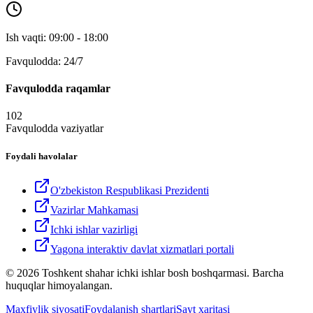
Ish vaqti: 09:00 - 18:00
Favqulodda: 24/7
Favqulodda raqamlar
102
Favqulodda vaziyatlar
Foydali havolalar
O'zbekiston Respublikasi Prezidenti
Vazirlar Mahkamasi
Ichki ishlar vazirligi
Yagona interaktiv davlat xizmatlari portali
© 2026 Toshkent shahar ichki ishlar bosh boshqarmasi. Barcha
huquqlar himoyalangan.
Maxfiylik siyosati
Foydalanish shartlari
Sayt xaritasi