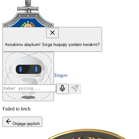
Assalomu alaykum! Sizga huquqiy yordam kerakmi?
Tergov
Departamenti
Failed to fetch
Orqaga qaytish