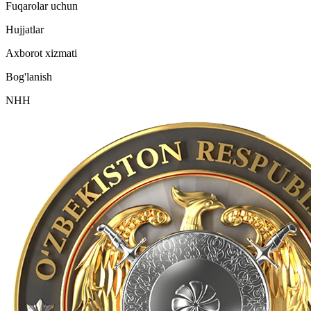
Fuqarolar uchun
Hujjatlar
Axborot xizmati
Bog'lanish
NHH