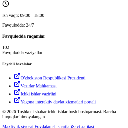
Ish vaqti: 09:00 - 18:00
Favqulodda: 24/7
Favqulodda raqamlar
102
Favqulodda vaziyatlar
Foydali havolalar
O'zbekiston Respublikasi Prezidenti
Vazirlar Mahkamasi
Ichki ishlar vazirligi
Yagona interaktiv davlat xizmatlari portali
© 2026 Toshkent shahar ichki ishlar bosh boshqarmasi. Barcha
huquqlar himoyalangan.
Maxfiylik siyosati
Foydalanish shartlari
Sayt xaritasi