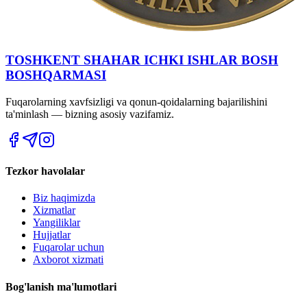
TOSHKENT SHAHAR IСHKI ISHLAR BOSH
BOSHQARMASI
Fuqarolarning xavfsizligi va qonun-qoidalarning bajarilishini
ta'minlash — bizning asosiy vazifamiz.
Tezkor havolalar
Biz haqimizda
Xizmatlar
Yangiliklar
Hujjatlar
Fuqarolar uchun
Axborot xizmati
Bog'lanish ma'lumotlari