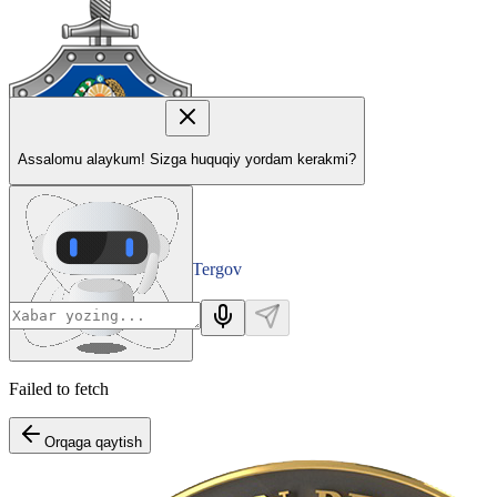
Assalomu alaykum! Sizga huquqiy yordam kerakmi?
Tergov
Departamenti
Failed to fetch
Orqaga qaytish