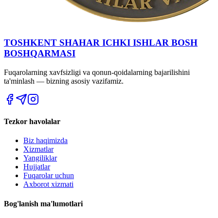
TOSHKENT SHAHAR IСHKI ISHLAR BOSH
BOSHQARMASI
Fuqarolarning xavfsizligi va qonun-qoidalarning bajarilishini
ta'minlash — bizning asosiy vazifamiz.
Tezkor havolalar
Biz haqimizda
Xizmatlar
Yangiliklar
Hujjatlar
Fuqarolar uchun
Axborot xizmati
Bog'lanish ma'lumotlari