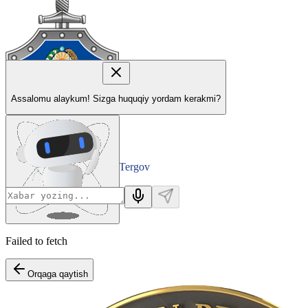
Assalomu alaykum! Sizga huquqiy yordam kerakmi?
Tergov
Departamenti
Failed to fetch
Orqaga qaytish