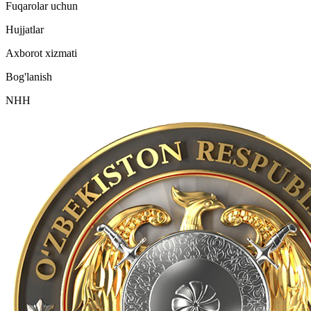
Fuqarolar uchun
Hujjatlar
Axborot xizmati
Bog'lanish
NHH