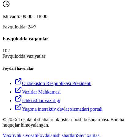
Ish vaqti: 09:00 - 18:00
Favqulodda: 24/7
Favqulodda raqamlar
102
Favqulodda vaziyatlar
Foydali havolalar
O'zbekiston Respublikasi Prezidenti
Vazirlar Mahkamasi
Ichki ishlar vazirligi
Yagona interaktiv davlat xizmatlari portali
© 2026 Toshkent shahar ichki ishlar bosh boshqarmasi. Barcha
huquqlar himoyalangan.
Maxfiylik siyosati
Foydalanish shartlari
Sayt xaritasi