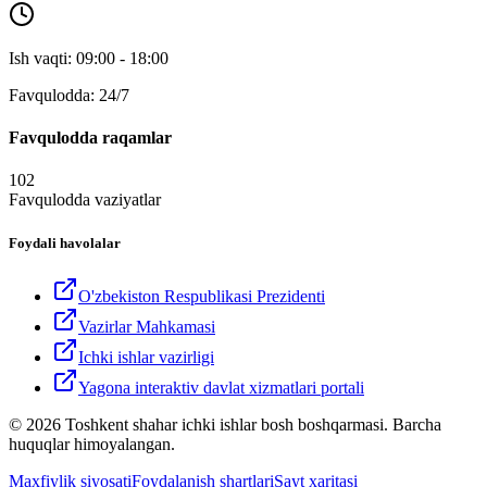
Ish vaqti: 09:00 - 18:00
Favqulodda: 24/7
Favqulodda raqamlar
102
Favqulodda vaziyatlar
Foydali havolalar
O'zbekiston Respublikasi Prezidenti
Vazirlar Mahkamasi
Ichki ishlar vazirligi
Yagona interaktiv davlat xizmatlari portali
© 2026 Toshkent shahar ichki ishlar bosh boshqarmasi. Barcha
huquqlar himoyalangan.
Maxfiylik siyosati
Foydalanish shartlari
Sayt xaritasi