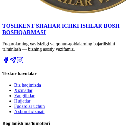
TOSHKENT SHAHAR IСHKI ISHLAR BOSH
BOSHQARMASI
Fuqarolarning xavfsizligi va qonun-qoidalarning bajarilishini
ta'minlash — bizning asosiy vazifamiz.
Tezkor havolalar
Biz haqimizda
Xizmatlar
Yangiliklar
Hujjatlar
Fuqarolar uchun
Axborot xizmati
Bog'lanish ma'lumotlari