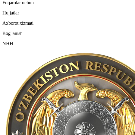
Fuqarolar uchun
Hujjatlar
Axborot xizmati
Bog'lanish
NHH