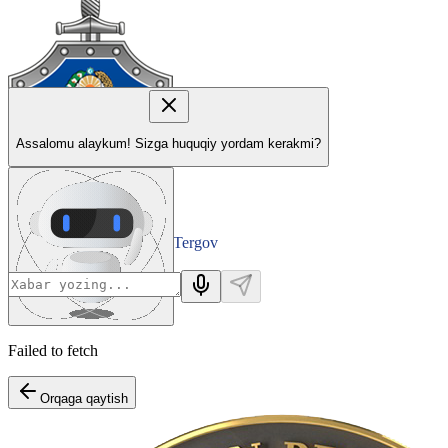
Assalomu alaykum! Sizga huquqiy yordam kerakmi?
Tergov
Departamenti
Failed to fetch
Orqaga qaytish