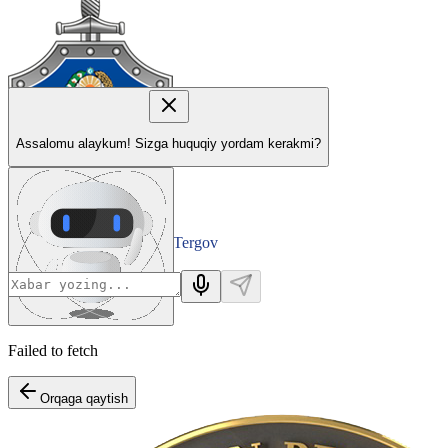
Assalomu alaykum! Sizga huquqiy yordam kerakmi?
Tergov
Departamenti
Failed to fetch
Orqaga qaytish