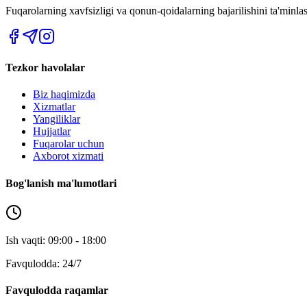
Fuqarolarning xavfsizligi va qonun-qoidalarning bajarilishini ta'minl
Tezkor havolalar
Biz haqimizda
Xizmatlar
Yangiliklar
Hujjatlar
Fuqarolar uchun
Axborot xizmati
Bog'lanish ma'lumotlari
Ish vaqti: 09:00 - 18:00
Favqulodda: 24/7
Favqulodda raqamlar