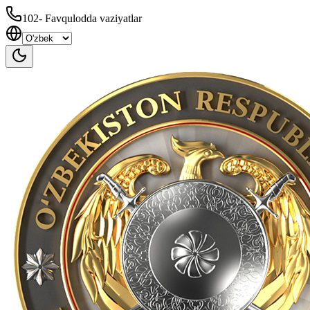
102
-
Favqulodda vaziyatlar