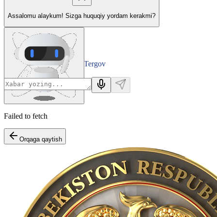
Assalomu alaykum! Sizga huquqiy yordam kerakmi?
Tergov
Departamenti
Failed to fetch
Orqaga qaytish