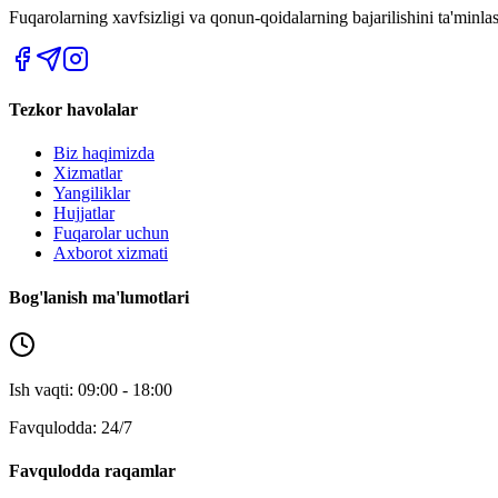
Fuqarolarning xavfsizligi va qonun-qoidalarning bajarilishini ta'minl
Tezkor havolalar
Biz haqimizda
Xizmatlar
Yangiliklar
Hujjatlar
Fuqarolar uchun
Axborot xizmati
Bog'lanish ma'lumotlari
Ish vaqti: 09:00 - 18:00
Favqulodda: 24/7
Favqulodda raqamlar