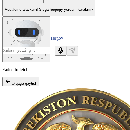
Assalomu alaykum! Sizga huquqiy yordam kerakmi?
Tergov
Departamenti
Failed to fetch
Orqaga qaytish