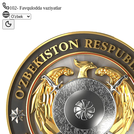
102
-
Favqulodda vaziyatlar