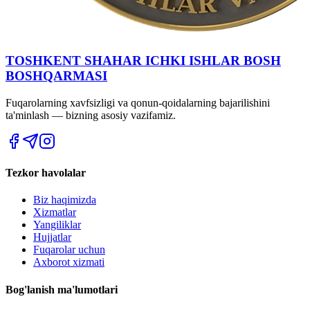
TOSHKENT SHAHAR IСHKI ISHLAR BOSH
BOSHQARMASI
Fuqarolarning xavfsizligi va qonun-qoidalarning bajarilishini
ta'minlash — bizning asosiy vazifamiz.
Tezkor havolalar
Biz haqimizda
Xizmatlar
Yangiliklar
Hujjatlar
Fuqarolar uchun
Axborot xizmati
Bog'lanish ma'lumotlari