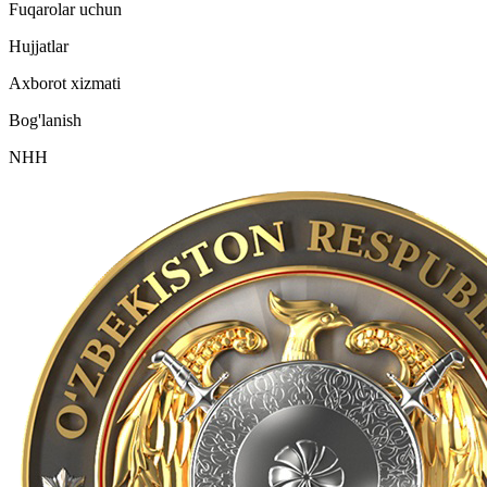
Fuqarolar uchun
Hujjatlar
Axborot xizmati
Bog'lanish
NHH