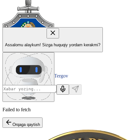
Assalomu alaykum! Sizga huquqiy yordam kerakmi?
Tergov
Departamenti
Failed to fetch
Orqaga qaytish