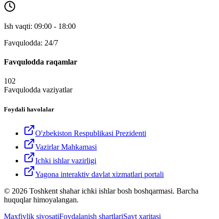
Ish vaqti: 09:00 - 18:00
Favqulodda: 24/7
Favqulodda raqamlar
102
Favqulodda vaziyatlar
Foydali havolalar
O'zbekiston Respublikasi Prezidenti
Vazirlar Mahkamasi
Ichki ishlar vazirligi
Yagona interaktiv davlat xizmatlari portali
© 2026 Toshkent shahar ichki ishlar bosh boshqarmasi. Barcha
huquqlar himoyalangan.
Maxfiylik siyosati
Foydalanish shartlari
Sayt xaritasi