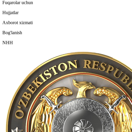
Fuqarolar uchun
Hujjatlar
Axborot xizmati
Bog'lanish
NHH