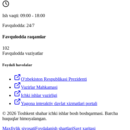
Ish vaqti: 09:00 - 18:00
Favqulodda: 24/7
Favqulodda raqamlar
102
Favqulodda vaziyatlar
Foydali havolalar
O'zbekiston Respublikasi Prezidenti
Vazirlar Mahkamasi
Ichki ishlar vazirligi
Yagona interaktiv davlat xizmatlari portali
© 2026 Toshkent shahar ichki ishlar bosh boshqarmasi. Barcha
huquqlar himoyalangan.
Maxfiylik siyosati
Foydalanish shartlari
Sayt xaritasi