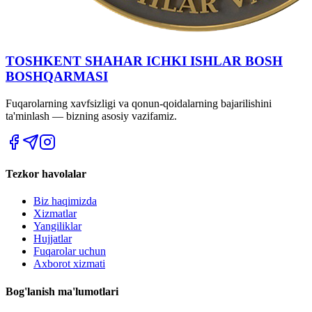
TOSHKENT SHAHAR IСHKI ISHLAR BOSH
BOSHQARMASI
Fuqarolarning xavfsizligi va qonun-qoidalarning bajarilishini
ta'minlash — bizning asosiy vazifamiz.
Tezkor havolalar
Biz haqimizda
Xizmatlar
Yangiliklar
Hujjatlar
Fuqarolar uchun
Axborot xizmati
Bog'lanish ma'lumotlari