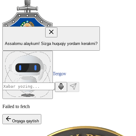
Assalomu alaykum! Sizga huquqiy yordam kerakmi?
Tergov
Departamenti
Failed to fetch
Orqaga qaytish