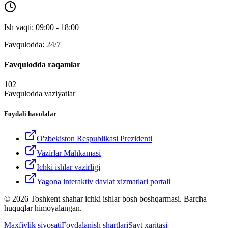
Ish vaqti: 09:00 - 18:00
Favqulodda: 24/7
Favqulodda raqamlar
102
Favqulodda vaziyatlar
Foydali havolalar
O'zbekiston Respublikasi Prezidenti
Vazirlar Mahkamasi
Ichki ishlar vazirligi
Yagona interaktiv davlat xizmatlari portali
© 2026 Toshkent shahar ichki ishlar bosh boshqarmasi. Barcha
huquqlar himoyalangan.
Maxfiylik siyosati
Foydalanish shartlari
Sayt xaritasi