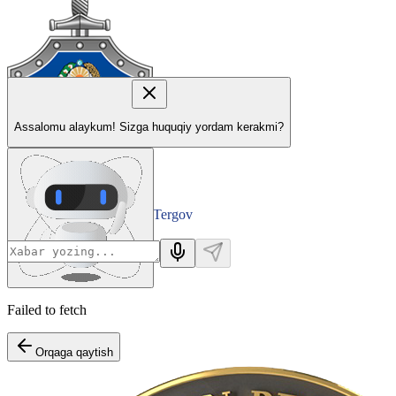
Assalomu alaykum! Sizga huquqiy yordam kerakmi?
Tergov
Departamenti
Failed to fetch
Orqaga qaytish