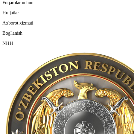
Fuqarolar uchun
Hujjatlar
Axborot xizmati
Bog'lanish
NHH