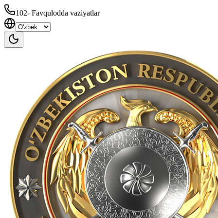
102
-
Favqulodda vaziyatlar