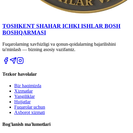
TOSHKENT SHAHAR IСHKI ISHLAR BOSH
BOSHQARMASI
Fuqarolarning xavfsizligi va qonun-qoidalarning bajarilishini
ta'minlash — bizning asosiy vazifamiz.
Tezkor havolalar
Biz haqimizda
Xizmatlar
Yangiliklar
Hujjatlar
Fuqarolar uchun
Axborot xizmati
Bog'lanish ma'lumotlari