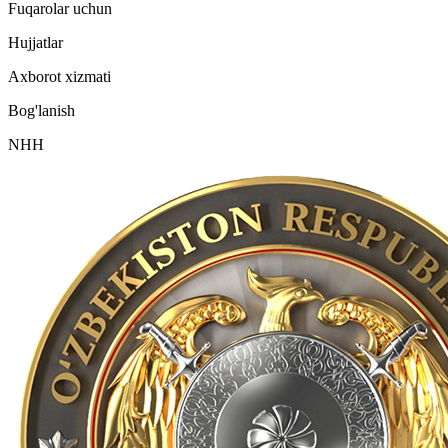
Fuqarolar uchun
Hujjatlar
Axborot xizmati
Bog'lanish
NHH