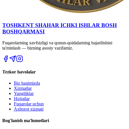
TOSHKENT SHAHAR IСHKI ISHLAR BOSH
BOSHQARMASI
Fuqarolarning xavfsizligi va qonun-qoidalarning bajarilishini
ta'minlash — bizning asosiy vazifamiz.
Tezkor havolalar
Biz haqimizda
Xizmatlar
Yangiliklar
Hujjatlar
Fuqarolar uchun
Axborot xizmati
Bog'lanish ma'lumotlari