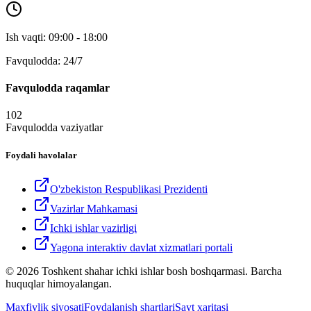
Ish vaqti: 09:00 - 18:00
Favqulodda: 24/7
Favqulodda raqamlar
102
Favqulodda vaziyatlar
Foydali havolalar
O'zbekiston Respublikasi Prezidenti
Vazirlar Mahkamasi
Ichki ishlar vazirligi
Yagona interaktiv davlat xizmatlari portali
© 2026 Toshkent shahar ichki ishlar bosh boshqarmasi. Barcha
huquqlar himoyalangan.
Maxfiylik siyosati
Foydalanish shartlari
Sayt xaritasi