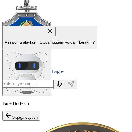
Assalomu alaykum! Sizga huquqiy yordam kerakmi?
Tergov
Departamenti
Failed to fetch
Orqaga qaytish