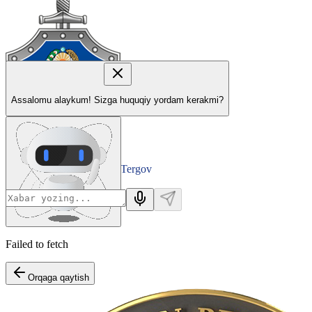
Assalomu alaykum! Sizga huquqiy yordam kerakmi?
Tergov
Departamenti
Failed to fetch
Orqaga qaytish