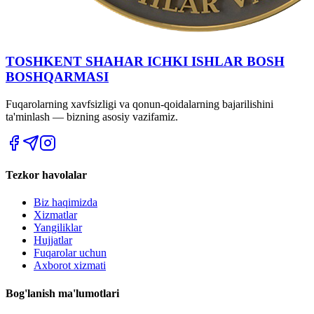
TOSHKENT SHAHAR IСHKI ISHLAR BOSH
BOSHQARMASI
Fuqarolarning xavfsizligi va qonun-qoidalarning bajarilishini
ta'minlash — bizning asosiy vazifamiz.
Tezkor havolalar
Biz haqimizda
Xizmatlar
Yangiliklar
Hujjatlar
Fuqarolar uchun
Axborot xizmati
Bog'lanish ma'lumotlari