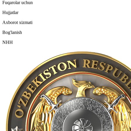
Fuqarolar uchun
Hujjatlar
Axborot xizmati
Bog'lanish
NHH