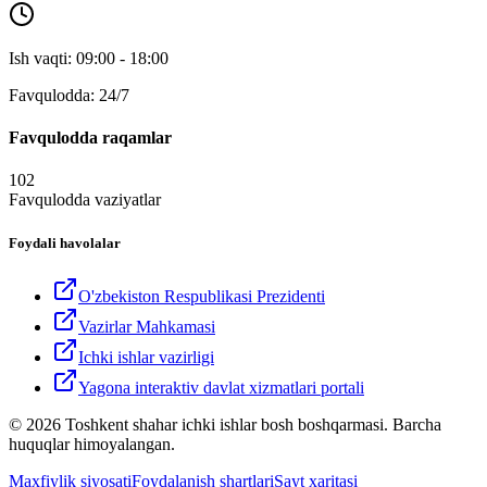
Ish vaqti: 09:00 - 18:00
Favqulodda: 24/7
Favqulodda raqamlar
102
Favqulodda vaziyatlar
Foydali havolalar
O'zbekiston Respublikasi Prezidenti
Vazirlar Mahkamasi
Ichki ishlar vazirligi
Yagona interaktiv davlat xizmatlari portali
© 2026 Toshkent shahar ichki ishlar bosh boshqarmasi. Barcha
huquqlar himoyalangan.
Maxfiylik siyosati
Foydalanish shartlari
Sayt xaritasi