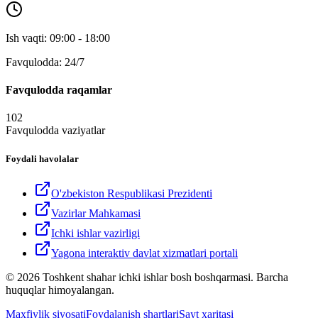
Ish vaqti: 09:00 - 18:00
Favqulodda: 24/7
Favqulodda raqamlar
102
Favqulodda vaziyatlar
Foydali havolalar
O'zbekiston Respublikasi Prezidenti
Vazirlar Mahkamasi
Ichki ishlar vazirligi
Yagona interaktiv davlat xizmatlari portali
© 2026 Toshkent shahar ichki ishlar bosh boshqarmasi. Barcha
huquqlar himoyalangan.
Maxfiylik siyosati
Foydalanish shartlari
Sayt xaritasi