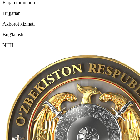
Fuqarolar uchun
Hujjatlar
Axborot xizmati
Bog'lanish
NHH