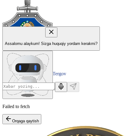
Assalomu alaykum! Sizga huquqiy yordam kerakmi?
Tergov
Departamenti
Failed to fetch
Orqaga qaytish