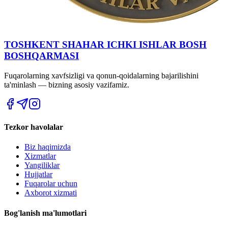
TOSHKENT SHAHAR IСHKI ISHLAR BOSH
BOSHQARMASI
Fuqarolarning xavfsizligi va qonun-qoidalarning bajarilishini
ta'minlash — bizning asosiy vazifamiz.
Tezkor havolalar
Biz haqimizda
Xizmatlar
Yangiliklar
Hujjatlar
Fuqarolar uchun
Axborot xizmati
Bog'lanish ma'lumotlari